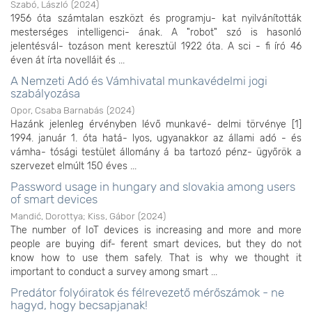
Szabó, László
(
2024
)
1956 óta számtalan eszközt és programju- kat nyilvánították
mesterséges intelligenci- ának. A "robot" szó is hasonló
jelentésvál- tozáson ment keresztül 1922 óta. A sci - fi író 46
éven át írta novelláit és ...
A Nemzeti Adó és Vámhivatal munkavédelmi jogi
szabályozása
Opor, Csaba Barnabás
(
2024
)
Hazánk jelenleg érvényben lévő munkavé- delmi törvénye [1]
1994. január 1. óta hatá- lyos, ugyanakkor az állami adó - és
vámha- tósági testület állomány á ba tartozó pénz- ügyőrök a
szervezet elmúlt 150 éves ...
Password usage in hungary and slovakia among users
of smart devices
Mandić, Dorottya
;
Kiss, Gábor
(
2024
)
The number of IoT devices is increasing and more and more
people are buying dif- ferent smart devices, but they do not
know how to use them safely. That is why we thought it
important to conduct a survey among smart ...
Predátor folyóiratok és félrevezető mérőszámok - ne
hagyd, hogy becsapjanak!