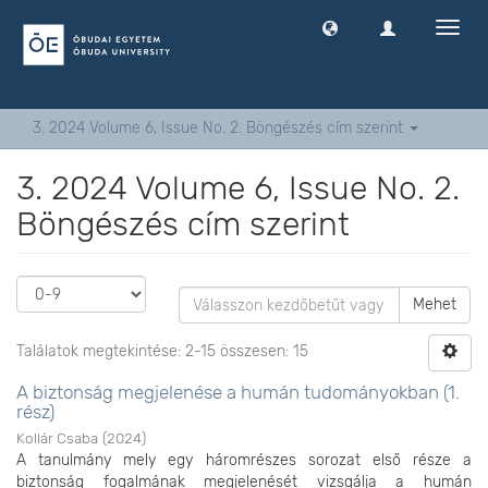
Navig
ki
-
és
bekap
3. 2024 Volume 6, Issue No. 2. Böngészés cím szerint
3. 2024 Volume 6, Issue No. 2.
Böngészés cím szerint
Mehet
Találatok megtekintése: 2-15 összesen: 15
A biztonság megjelenése a humán tudományokban (1.
rész)
Kollár Csaba
(
2024
)
A tanulmány mely egy háromrészes sorozat első része a
biztonság fogalmának megjelenését vizsgálja a humán