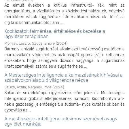
Az elmúlt években a kritikus infrastruktú- rák, mint az
energiaellátás, a vízellátás és a közlekedési hálózatok, növekvő
mértékben váltak függővé az informatikai rendszerek- től és a
digitális kommunikációtól, ami ...
Kockázatok felmérése, értékelése és kezelése a
lágylézer terápiában
Morvay, László
;
Szűcs, Endre
(
2024
)
Bármely ionizáló sugárforrást alkalmazó tevékenység esetében a
munkavállalók védelmét és biztonságát optimalizálni kell annak
érdekében, hogy az egyéni dózisok nagysága, a sugárzásnak
kitett személyek száma és a sugárterhelés ...
A Mesterséges Intelligencia alkalmazásának kihívásai a
szabályokon alapuló világrendre nézve
Szűcs, Attila
;
Négyesi, Imre
(
2024
)
Sokan és sokféleképpen igyekeznek előre jelezni a Mesterséges
Intelligencia globális elterjedésének hatásait. Kidomborítva an-
nak a gazdasági jelentőségeit, a tudomá- nyos kutatás ok ban és
gyógyítás az ...
A mesterséges intelligencia Asimov szemével avagy
egy élet munkája