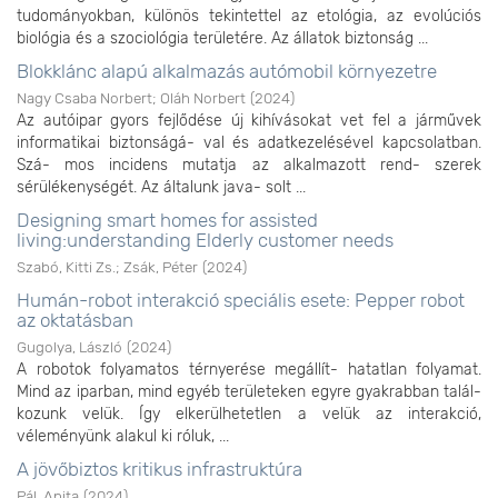
tudományokban, különös tekintettel az etológia, az evolúciós
biológia és a szociológia területére. Az állatok biztonság ...
Blokklánc alapú alkalmazás autómobil környezetre
Nagy Csaba Norbert
;
Oláh Norbert
(
2024
)
Az autóipar gyors fejlődése új kihívásokat vet fel a járművek
informatikai biztonságá- val és adatkezelésével kapcsolatban.
Szá- mos incidens mutatja az alkalmazott rend- szerek
sérülékenységét. Az általunk java- solt ...
Designing smart homes for assisted
living:understanding Elderly customer needs
Szabó, Kitti Zs.
;
Zsák, Péter
(
2024
)
Humán-robot interakció speciális esete: Pepper robot
az oktatásban
Gugolya, László
(
2024
)
A robotok folyamatos térnyerése megállít- hatatlan folyamat.
Mind az iparban, mind egyéb területeken egyre gyakrabban talál-
kozunk velük. Így elkerülhetetlen a velük az interakció,
véleményünk alakul ki róluk, ...
A jövőbiztos kritikus infrastruktúra
Pál, Anita
(
2024
)