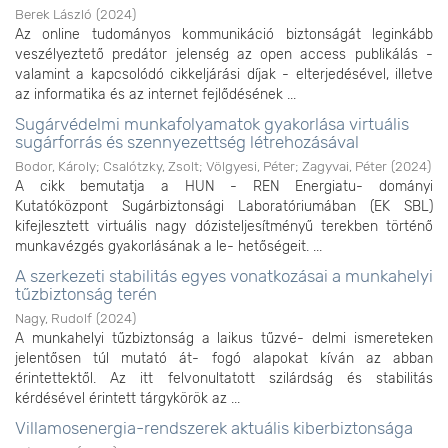
Berek László
(
2024
)
Az online tudományos kommunikáció biztonságát leginkább
veszélyeztető predátor jelenség az open access publikálás -
valamint a kapcsolódó cikkeljárási díjak - elterjedésével, illetve
az informatika és az internet fejlődésének ...
Sugárvédelmi munkafolyamatok gyakorlása virtuális
sugárforrás és szennyezettség létrehozásával
Bodor, Károly
;
Csalótzky, Zsolt
;
Völgyesi, Péter
;
Zagyvai, Péter
(
2024
)
A cikk bemutatja a HUN - REN Energiatu- dományi
Kutatóközpont Sugárbiztonsági Laboratóriumában (EK SBL)
kifejlesztett virtuális nagy dózisteljesítményű terekben történő
munkavézgés gyakorlásának a le- hetőségeit. ...
A szerkezeti stabilitás egyes vonatkozásai a munkahelyi
tűzbiztonság terén
Nagy, Rudolf
(
2024
)
A munkahelyi tűzbiztonság a laikus tűzvé- delmi ismereteken
jelentősen túl mutató át- fogó alapokat kíván az abban
érintettektől. Az itt felvonultatott szilárdság és stabilitás
kérdésével érintett tárgykörök az ...
Villamosenergia-rendszerek aktuális kiberbiztonsága