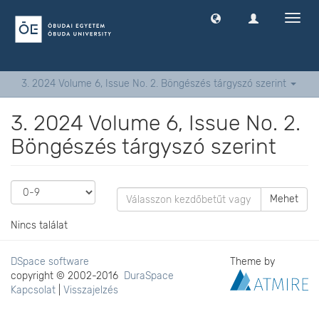
Navig
ki
-
és
bekap
3. 2024 Volume 6, Issue No. 2. Böngészés tárgyszó szerint
3. 2024 Volume 6, Issue No. 2.
Böngészés tárgyszó szerint
Mehet
Nincs találat
DSpace software
Theme by
copyright © 2002-2016
DuraSpace
Kapcsolat
|
Visszajelzés