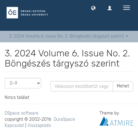
Navig
ki
-
és
bekap
3. 2024 Volume 6, Issue No. 2. Böngészés tárgyszó szerint
3. 2024 Volume 6, Issue No. 2.
Böngészés tárgyszó szerint
Mehet
Nincs találat
DSpace software
Theme by
copyright © 2002-2016
DuraSpace
Kapcsolat
|
Visszajelzés