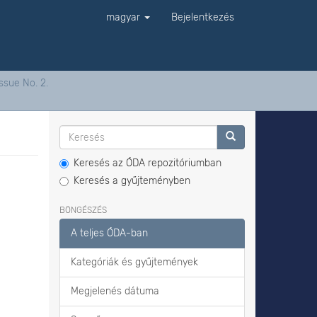
magyar
Bejelentkezés
ssue No. 2.
Keresés az ÓDA repozitóriumban
Keresés a gyűjteményben
BÖNGÉSZÉS
A teljes ÓDA-ban
Kategóriák és gyűjtemények
Megjelenés dátuma