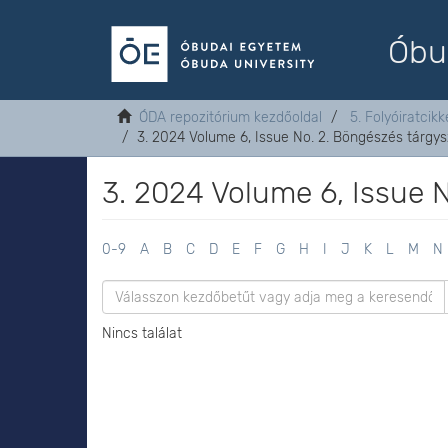
Óbu
ÓDA repozitórium kezdőoldal
5. Folyóiratcikk
3. 2024 Volume 6, Issue No. 2. Böngészés tárgys
3. 2024 Volume 6, Issue N
0-9
A
B
C
D
E
F
G
H
I
J
K
L
M
N
Nincs találat