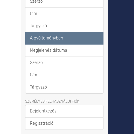
Szerző
Cím
Tárgyszó
A gyűjteményben
Megjelenés dátuma
Szerző
Cím
Tárgyszó
SZEMÉLYES FELHASZNÁLÓI FIÓK
Bejelentkezés
Regisztráció