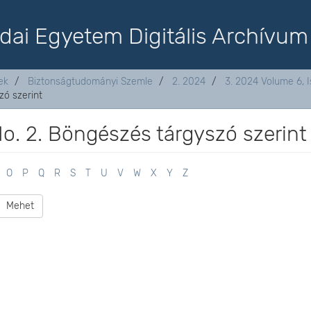
dai Egyetem Digitális Archívum
ek
Biztonságtudományi Szemle
2. 2024
3. 2024 Volume 6, I
zó szerint
o. 2. Böngészés tárgyszó szerint
O
P
Q
R
S
T
U
V
W
X
Y
Z
Mehet