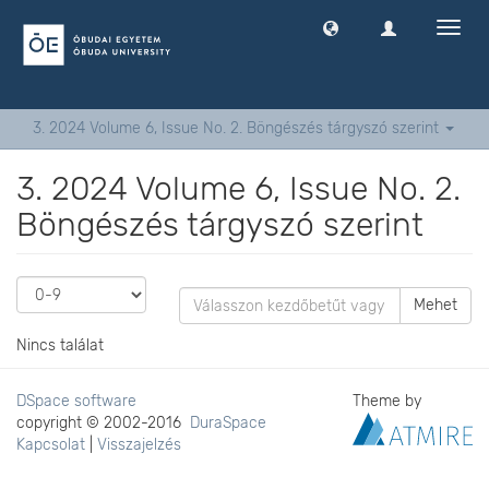
Navig
ki
-
és
bekap
3. 2024 Volume 6, Issue No. 2. Böngészés tárgyszó szerint
3. 2024 Volume 6, Issue No. 2.
Böngészés tárgyszó szerint
Mehet
Nincs találat
DSpace software
Theme by
copyright © 2002-2016
DuraSpace
Kapcsolat
|
Visszajelzés