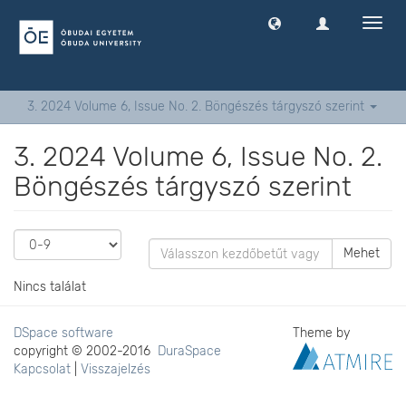
Navig
ki
-
és
bekap
3. 2024 Volume 6, Issue No. 2. Böngészés tárgyszó szerint
3. 2024 Volume 6, Issue No. 2.
Böngészés tárgyszó szerint
Mehet
Nincs találat
DSpace software
Theme by
copyright © 2002-2016
DuraSpace
Kapcsolat
|
Visszajelzés