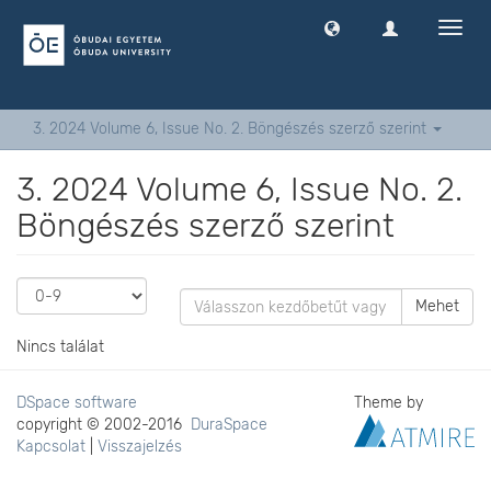
Navig
ki
-
és
bekap
3. 2024 Volume 6, Issue No. 2. Böngészés szerző szerint
3. 2024 Volume 6, Issue No. 2.
Böngészés szerző szerint
Mehet
Nincs találat
DSpace software
Theme by
copyright © 2002-2016
DuraSpace
Kapcsolat
|
Visszajelzés