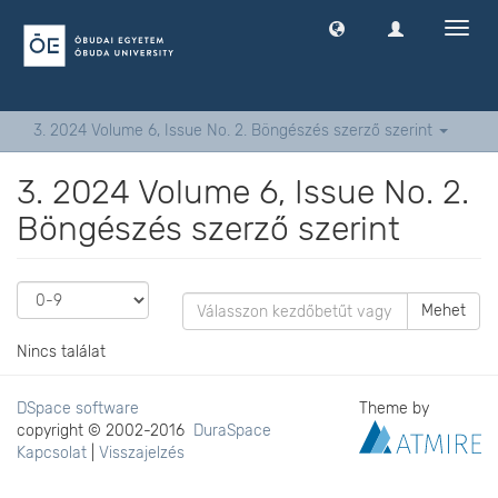
Navig
ki
-
és
bekap
3. 2024 Volume 6, Issue No. 2. Böngészés szerző szerint
3. 2024 Volume 6, Issue No. 2.
Böngészés szerző szerint
Mehet
Nincs találat
DSpace software
Theme by
copyright © 2002-2016
DuraSpace
Kapcsolat
|
Visszajelzés