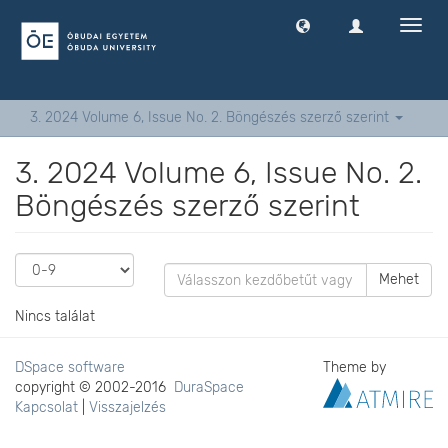
Navig
ki
-
és
bekap
3. 2024 Volume 6, Issue No. 2. Böngészés szerző szerint
3. 2024 Volume 6, Issue No. 2.
Böngészés szerző szerint
Mehet
Nincs találat
DSpace software
Theme by
copyright © 2002-2016
DuraSpace
Kapcsolat
|
Visszajelzés