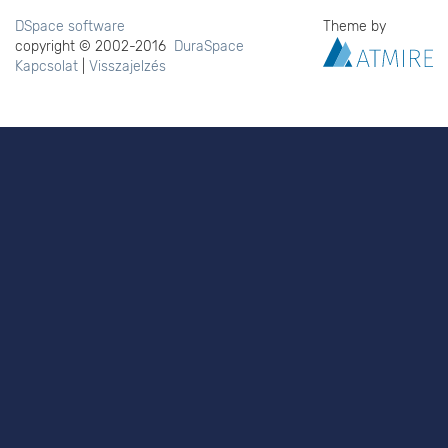
DSpace software
Theme by
copyright © 2002-2016
DuraSpace
Kapcsolat
|
Visszajelzés