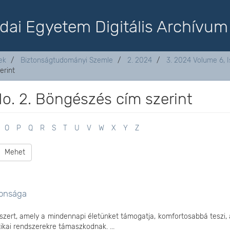
dai Egyetem Digitális Archívum
ek
Biztonságtudományi Szemle
2. 2024
3. 2024 Volume 6, I
erint
No. 2. Böngészés cím szerint
O
P
Q
R
S
T
U
V
W
X
Y
Z
Mehet
tonsága
dszert, amely a mindennapi életünket támogatja, komfortosabbá teszi
ikai rendszerekre támaszkodnak. ...