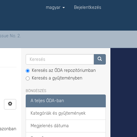
magyar
Bejelentkezés
ssue No. 2.
Keresés az ÓDA repozitóriumban
Keresés a gyűjteményben
BÖNGÉSZÉS
A teljes ÓDA-ban
Kategóriák és gyűjtemények
Megjelenés dátuma
, azonban