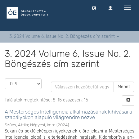
Navig
ki
-
és
bekap
3. 2024 Volume 6, Issue No. 2. Böngészés cím szerint
3. 2024 Volume 6, Issue No. 2.
Böngészés cím szerint
Mehet
Találatok megtekintése: 8-15 összesen: 15
A Mesterséges Intelligencia alkalmazásának kihívásai a
szabályokon alapuló világrendre nézve
Szűcs, Attila
;
Négyesi, Imre
(
2024
)
Sokan és sokféleképpen igyekeznek előre jelezni a Mesterséges
Intelligencia globális elterjedésének hatásait. Kidomborítva an-