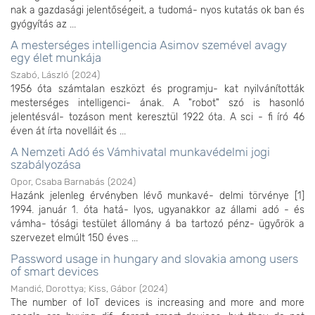
nak a gazdasági jelentőségeit, a tudomá- nyos kutatás ok ban és
gyógyítás az ...
A mesterséges intelligencia Asimov szemével avagy
egy élet munkája
Szabó, László
(
2024
)
1956 óta számtalan eszközt és programju- kat nyilvánították
mesterséges intelligenci- ának. A "robot" szó is hasonló
jelentésvál- tozáson ment keresztül 1922 óta. A sci - fi író 46
éven át írta novelláit és ...
A Nemzeti Adó és Vámhivatal munkavédelmi jogi
szabályozása
Opor, Csaba Barnabás
(
2024
)
Hazánk jelenleg érvényben lévő munkavé- delmi törvénye [1]
1994. január 1. óta hatá- lyos, ugyanakkor az állami adó - és
vámha- tósági testület állomány á ba tartozó pénz- ügyőrök a
szervezet elmúlt 150 éves ...
Password usage in hungary and slovakia among users
of smart devices
Mandić, Dorottya
;
Kiss, Gábor
(
2024
)
The number of IoT devices is increasing and more and more