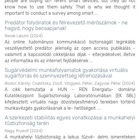
people are buying dif- ferent smart devices, but they do not
know how to use them safely. That is why we thought it
important to conduct a survey among smart ...
Predátor folyóiratok és félrevezető mérőszámok - ne
hagyd, hogy becsapjanak!
Berek László
(
2024
)
Az online tudományos kommunikáció biztonságát leginkább
veszélyeztető predátor jelenség az open access publikálás -
valamint a kapcsolódó cikkeljárási díjak - elterjedésével, illetve
az informatika és az internet fejlődésének ...
Sugárvédelmi munkafolyamatok gyakorlása virtuális
sugárforrás és szennyezettség létrehozásával
Bodor, Károly
;
Csalótzky, Zsolt
;
Völgyesi, Péter
;
Zagyvai, Péter
(
2024
)
A cikk bemutatja a HUN - REN Energiatu- dományi
Kutatóközpont Sugárbiztonsági Laboratóriumában (EK SBL)
kifejlesztett virtuális nagy dózisteljesítményű terekben történő
munkavézgés gyakorlásának a le- hetőségeit. ...
A szerkezeti stabilitás egyes vonatkozásai a munkahelyi
tűzbiztonság terén
Nagy, Rudolf
(
2024
)
A munkahelyi tűzbiztonság a laikus tűzvé- delmi ismereteken