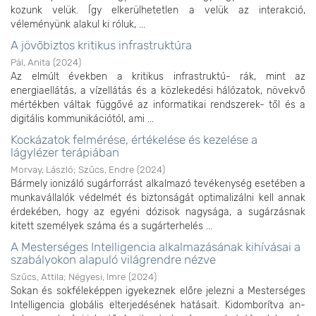
kozunk velük. Így elkerülhetetlen a velük az interakció,
véleményünk alakul ki róluk, ...
A jövőbiztos kritikus infrastruktúra
Pál, Anita
(
2024
)
Az elmúlt években a kritikus infrastruktú- rák, mint az
energiaellátás, a vízellátás és a közlekedési hálózatok, növekvő
mértékben váltak függővé az informatikai rendszerek- től és a
digitális kommunikációtól, ami ...
Kockázatok felmérése, értékelése és kezelése a
lágylézer terápiában
Morvay, László
;
Szűcs, Endre
(
2024
)
Bármely ionizáló sugárforrást alkalmazó tevékenység esetében a
munkavállalók védelmét és biztonságát optimalizálni kell annak
érdekében, hogy az egyéni dózisok nagysága, a sugárzásnak
kitett személyek száma és a sugárterhelés ...
A Mesterséges Intelligencia alkalmazásának kihívásai a
szabályokon alapuló világrendre nézve
Szűcs, Attila
;
Négyesi, Imre
(
2024
)
Sokan és sokféleképpen igyekeznek előre jelezni a Mesterséges
Intelligencia globális elterjedésének hatásait. Kidomborítva an-