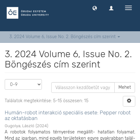
Navig
ki
-
és
bekap
3. 2024 Volume 6, Issue No. 2. Böngészés cím szerint
3. 2024 Volume 6, Issue No. 2.
Böngészés cím szerint
Mehet
Találatok megtekintése: 5-15 összesen: 15
Humán-robot interakció speciális esete: Pepper robot
az oktatásban
Gugolya, László
(
2024
)
A robotok folyamatos térnyerése megállít- hatatlan folyamat.
Mind az iparban, mind egyéb területeken egyre gyakrabban talál-