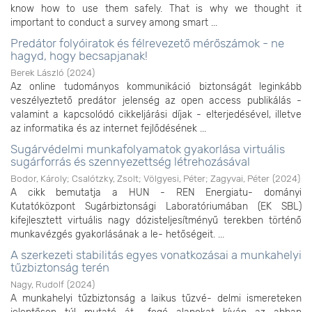
know how to use them safely. That is why we thought it
important to conduct a survey among smart ...
Predátor folyóiratok és félrevezető mérőszámok - ne
hagyd, hogy becsapjanak!
Berek László
(
2024
)
Az online tudományos kommunikáció biztonságát leginkább
veszélyeztető predátor jelenség az open access publikálás -
valamint a kapcsolódó cikkeljárási díjak - elterjedésével, illetve
az informatika és az internet fejlődésének ...
Sugárvédelmi munkafolyamatok gyakorlása virtuális
sugárforrás és szennyezettség létrehozásával
Bodor, Károly
;
Csalótzky, Zsolt
;
Völgyesi, Péter
;
Zagyvai, Péter
(
2024
)
A cikk bemutatja a HUN - REN Energiatu- dományi
Kutatóközpont Sugárbiztonsági Laboratóriumában (EK SBL)
kifejlesztett virtuális nagy dózisteljesítményű terekben történő
munkavézgés gyakorlásának a le- hetőségeit. ...
A szerkezeti stabilitás egyes vonatkozásai a munkahelyi
tűzbiztonság terén
Nagy, Rudolf
(
2024
)
A munkahelyi tűzbiztonság a laikus tűzvé- delmi ismereteken