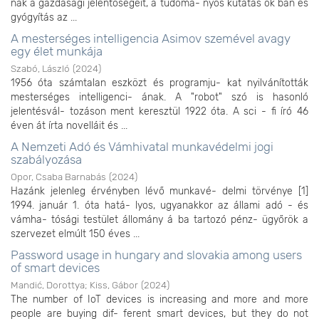
nak a gazdasági jelentőségeit, a tudomá- nyos kutatás ok ban és
gyógyítás az ...
A mesterséges intelligencia Asimov szemével avagy
egy élet munkája
Szabó, László
(
2024
)
1956 óta számtalan eszközt és programju- kat nyilvánították
mesterséges intelligenci- ának. A "robot" szó is hasonló
jelentésvál- tozáson ment keresztül 1922 óta. A sci - fi író 46
éven át írta novelláit és ...
A Nemzeti Adó és Vámhivatal munkavédelmi jogi
szabályozása
Opor, Csaba Barnabás
(
2024
)
Hazánk jelenleg érvényben lévő munkavé- delmi törvénye [1]
1994. január 1. óta hatá- lyos, ugyanakkor az állami adó - és
vámha- tósági testület állomány á ba tartozó pénz- ügyőrök a
szervezet elmúlt 150 éves ...
Password usage in hungary and slovakia among users
of smart devices
Mandić, Dorottya
;
Kiss, Gábor
(
2024
)
The number of IoT devices is increasing and more and more
people are buying dif- ferent smart devices, but they do not