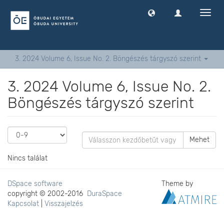
Navig
ki
-
és
bekap
3. 2024 Volume 6, Issue No. 2. Böngészés tárgyszó szerint
3. 2024 Volume 6, Issue No. 2.
Böngészés tárgyszó szerint
Mehet
Nincs találat
DSpace software
Theme by
copyright © 2002-2016
DuraSpace
Kapcsolat
|
Visszajelzés