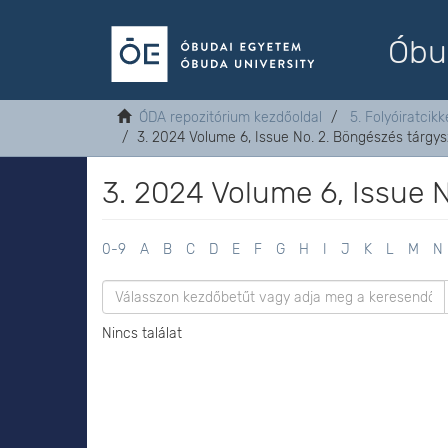
Óbu
ÓDA repozitórium kezdőoldal
5. Folyóiratcikk
3. 2024 Volume 6, Issue No. 2. Böngészés tárgys
3. 2024 Volume 6, Issue N
0-9
A
B
C
D
E
F
G
H
I
J
K
L
M
N
Nincs találat