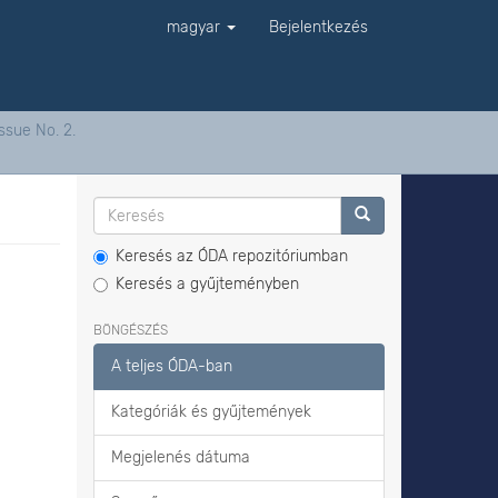
magyar
Bejelentkezés
ssue No. 2.
Keresés az ÓDA repozitóriumban
Keresés a gyűjteményben
BÖNGÉSZÉS
A teljes ÓDA-ban
Kategóriák és gyűjtemények
Megjelenés dátuma