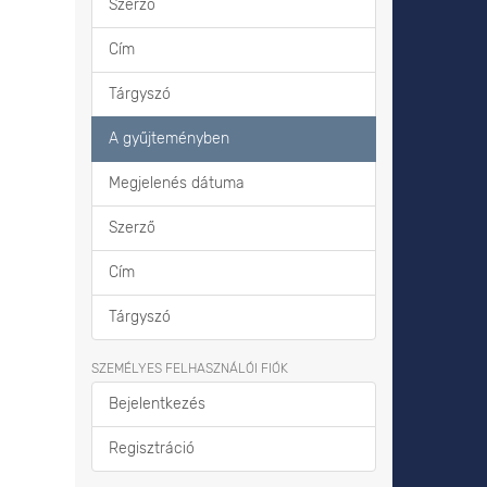
Szerző
Cím
Tárgyszó
A gyűjteményben
Megjelenés dátuma
Szerző
Cím
Tárgyszó
SZEMÉLYES FELHASZNÁLÓI FIÓK
Bejelentkezés
Regisztráció