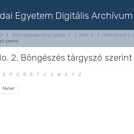
dai Egyetem Digitális Archívum
ek
Biztonságtudományi Szemle
2. 2024
3. 2024 Volume 6, I
zó szerint
o. 2. Böngészés tárgyszó szerint
O
P
Q
R
S
T
U
V
W
X
Y
Z
Mehet