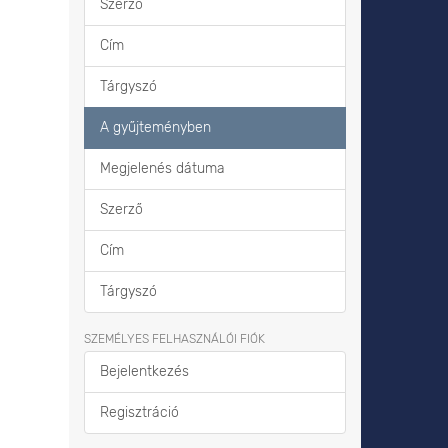
Szerző
Cím
Tárgyszó
A gyűjteményben
Megjelenés dátuma
Szerző
Cím
Tárgyszó
SZEMÉLYES FELHASZNÁLÓI FIÓK
Bejelentkezés
Regisztráció