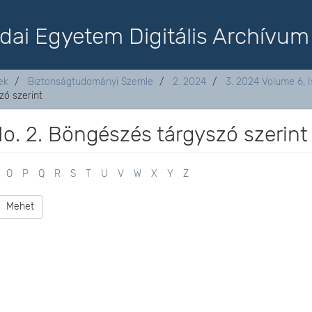
dai Egyetem Digitális Archívum
ek
Biztonságtudományi Szemle
2. 2024
3. 2024 Volume 6, I
zó szerint
o. 2. Böngészés tárgyszó szerint
O
P
Q
R
S
T
U
V
W
X
Y
Z
Mehet