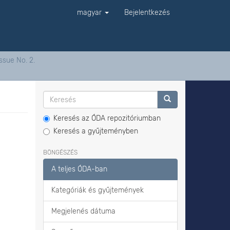
magyar
Bejelentkezés
ssue No. 2.
Keresés az ÓDA repozitóriumban
Keresés a gyűjteményben
BÖNGÉSZÉS
A teljes ÓDA-ban
Kategóriák és gyűjtemények
Megjelenés dátuma