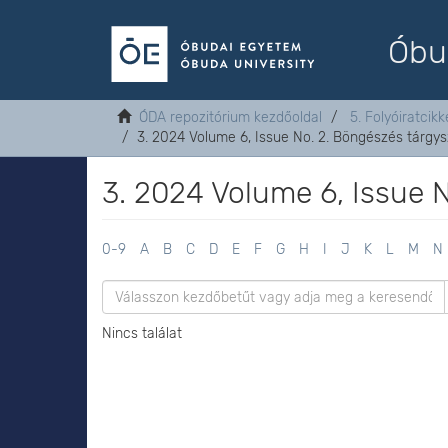
Óbu
ÓDA repozitórium kezdőoldal
5. Folyóiratcikk
3. 2024 Volume 6, Issue No. 2. Böngészés tárgys
3. 2024 Volume 6, Issue N
0-9
A
B
C
D
E
F
G
H
I
J
K
L
M
N
Nincs találat