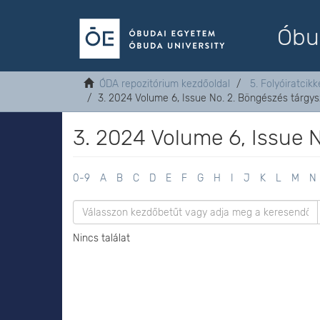
Óbu
ÓDA repozitórium kezdőoldal
5. Folyóiratcikk
3. 2024 Volume 6, Issue No. 2. Böngészés tárgys
3. 2024 Volume 6, Issue N
0-9
A
B
C
D
E
F
G
H
I
J
K
L
M
N
Nincs találat