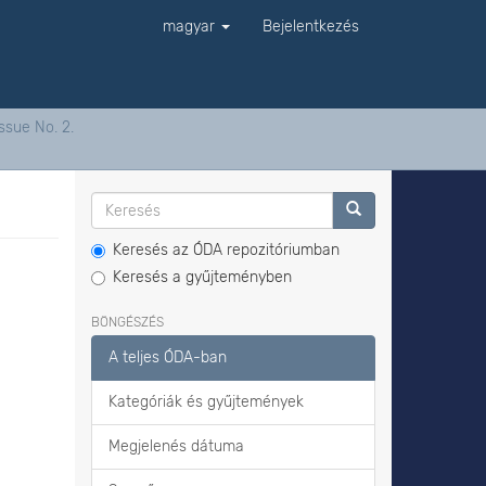
magyar
Bejelentkezés
ssue No. 2.
Keresés az ÓDA repozitóriumban
Keresés a gyűjteményben
BÖNGÉSZÉS
A teljes ÓDA-ban
Kategóriák és gyűjtemények
Megjelenés dátuma