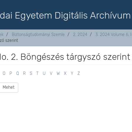
dai Egyetem Digitális Archívum
ek
Biztonságtudományi Szemle
2. 2024
3. 2024 Volume 6, I
zó szerint
o. 2. Böngészés tárgyszó szerint
O
P
Q
R
S
T
U
V
W
X
Y
Z
Mehet