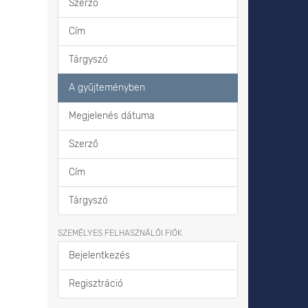
Szerző
Cím
Tárgyszó
A gyűjteményben
Megjelenés dátuma
Szerző
Cím
Tárgyszó
SZEMÉLYES FELHASZNÁLÓI FIÓK
Bejelentkezés
Regisztráció