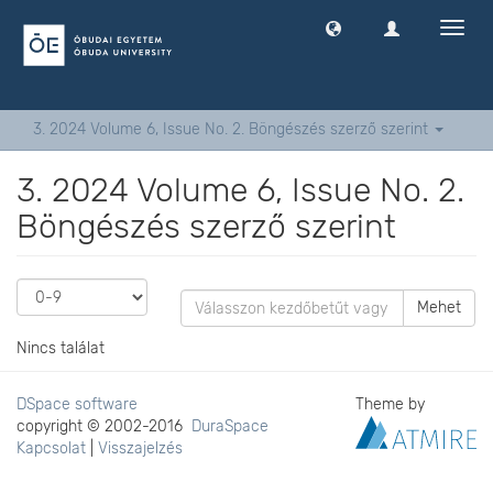
Navig
ki
-
és
bekap
3. 2024 Volume 6, Issue No. 2. Böngészés szerző szerint
3. 2024 Volume 6, Issue No. 2.
Böngészés szerző szerint
Mehet
Nincs találat
DSpace software
Theme by
copyright © 2002-2016
DuraSpace
Kapcsolat
|
Visszajelzés