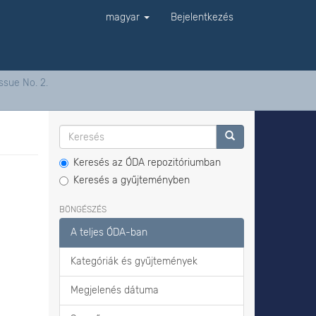
magyar
Bejelentkezés
ssue No. 2.
Keresés az ÓDA repozitóriumban
Keresés a gyűjteményben
BÖNGÉSZÉS
A teljes ÓDA-ban
Kategóriák és gyűjtemények
Megjelenés dátuma