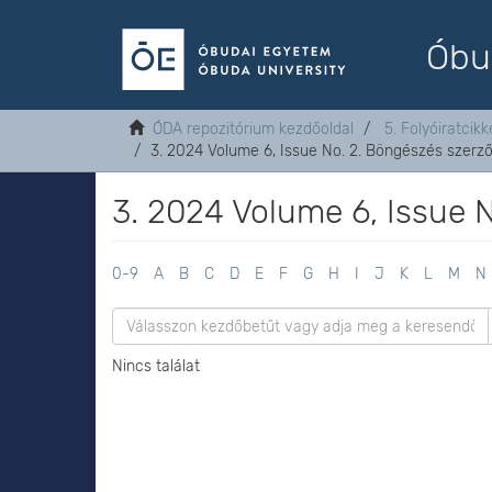
Óbu
ÓDA repozitórium kezdőoldal
5. Folyóiratcikk
3. 2024 Volume 6, Issue No. 2. Böngészés szerző
3. 2024 Volume 6, Issue N
0-9
A
B
C
D
E
F
G
H
I
J
K
L
M
N
Nincs találat