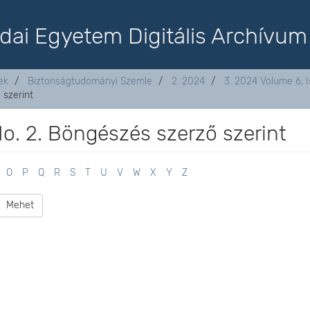
dai Egyetem Digitális Archívum
ek
Biztonságtudományi Szemle
2. 2024
3. 2024 Volume 6, I
 szerint
o. 2. Böngészés szerző szerint
O
P
Q
R
S
T
U
V
W
X
Y
Z
Mehet