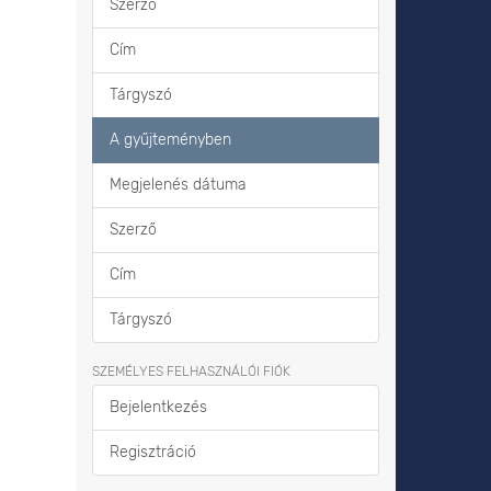
Szerző
Cím
Tárgyszó
A gyűjteményben
Megjelenés dátuma
Szerző
Cím
Tárgyszó
SZEMÉLYES FELHASZNÁLÓI FIÓK
Bejelentkezés
Regisztráció