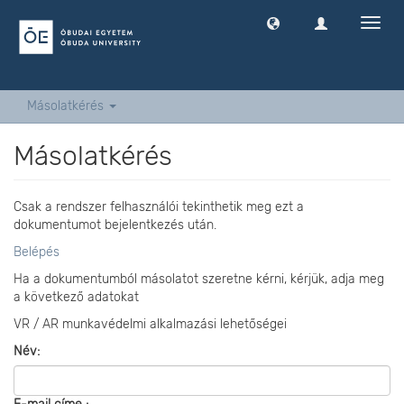
Navig
ki
-
és
bekap
Másolatkérés
Másolatkérés
Csak a rendszer felhasználói tekinthetik meg ezt a
dokumentumot bejelentkezés után.
Belépés
Ha a dokumentumból másolatot szeretne kérni, kérjük, adja meg
a következő adatokat
VR / AR munkavédelmi alkalmazási lehetőségei
Név: