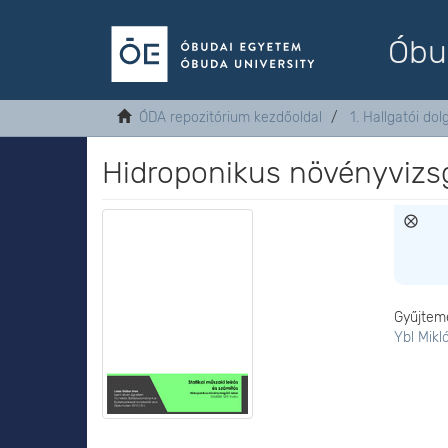
Óbu
ÓDA repozitórium kezdőoldal
1. Hallgatói do
Hidroponikus növényvizsg
Gyűjtem
Ybl Mikl