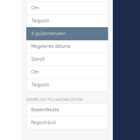
Cím
Tárgyszó
A gyűjteményben
Megjelenés dátuma
Szerző
Cím
Tárgyszó
SZEMÉLYES FELHASZNÁLÓI FIÓK
Bejelentkezés
Regisztráció