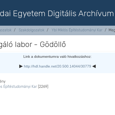
dai Egyetem Digitális Archívum
lgozatok
Szakdolgozatok
Ybl Miklós Építéstudományi Kar
Meg
áló labor - Gödöllő
Link a dokumentumra való hivatkozáshoz:
http://hdl.handle.net/20.500.14044/30779
ény
ós Építéstudományi Kar
[2269]