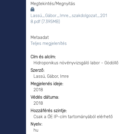
Megtekintés/
Megnyitás
Lassú_Gábor_Imre_szakdolgozat_201
8.pdf (7.395MB)
Metaadat
Teljes megjelenítés
Cím és alcím
Hidroponikus növényvizsgáló labor - Gödöllő
Szerző
Lassú, Gábor, Imre
Megjelenés ideje
2018
Védés dátuma
2018
Hozzáférés szintje
Csak a ÓE IP-cím tartományából elérhető
Nyelv
hu