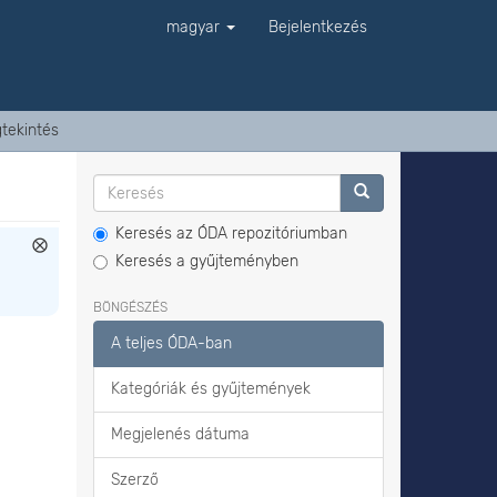
magyar
Bejelentkezés
tekintés
Keresés az ÓDA repozitóriumban
Keresés a gyűjteményben
BÖNGÉSZÉS
A teljes ÓDA-ban
Kategóriák és gyűjtemények
Megjelenés dátuma
Szerző