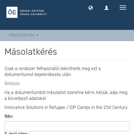
Navig
ki
-
és
bekap
Másolatkérés
Másolatkérés
Csak a rendszer felhasználói tekinthetik meg ezt a
dokumentumot bejelentkezés után.
Belépés
Ha a dokumentumból másolatot szeretne kérni, kérjük, adja meg
a következő adatokat
Innovative Solutions in Refugee / IDP Camps in the 21st Century
Név: