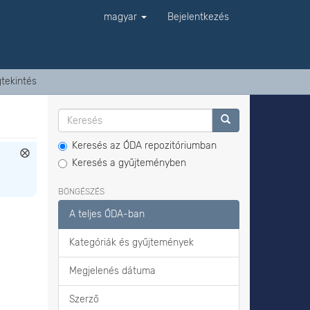
magyar
Bejelentkezés
tekintés
Keresés az ÓDA repozitóriumban
Keresés a gyűjteményben
BÖNGÉSZÉS
A teljes ÓDA-ban
Kategóriák és gyűjtemények
Megjelenés dátuma
Szerző