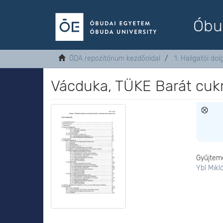
Óbu
ÓDA repozitórium kezdőoldal
1. Hallgatói do
Vácduka, TÜKE Barát cuk
Gyűjtem
Ybl Mikl