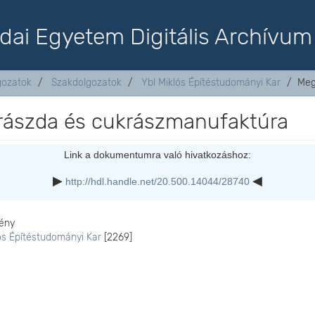
dai Egyetem Digitális Archívum
lgozatok
Szakdolgozatok
Ybl Miklós Építéstudományi Kar
Meg
rászda és cukrászmanufaktúra
Link a dokumentumra való hivatkozáshoz:
http://hdl.handle.net/20.500.14044/28740
ény
ós Építéstudományi Kar
[2269]