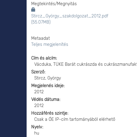
Megtekintés/
Megnyitás
Stircz_György_szakdolgozat_2012.pdf
(55.07MB)
Metaadat
Teljes megjelenítés
Cím és alcím
Vácduka, TÜKE Barát cukrászda és cukrászmanufak
Szerző
Stircz, György
Megjelenés ideje
2012
Védés dátuma
2012
Hozzáférés szintje
Csak a ÓE IP-cím tartományából elérhető
Nyelv
hu