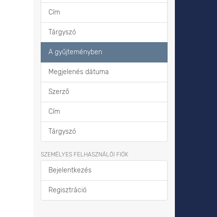
Cím
Tárgyszó
A gyűjteményben
Megjelenés dátuma
Szerző
Cím
Tárgyszó
SZEMÉLYES FELHASZNÁLÓI FIÓK
Bejelentkezés
Regisztráció