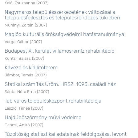
Kaló, Zsuzsanna
(
2007
)
Nagymaros településszerkezetének változásai a
településfejlesztés és településrendezés tükrében
Murányi, Zoltán
(
2007
)
Maglód kulturális örökségvédelmi hatástanulmánya
Varga, Gábor
(
2007
)
Budapest XI. kerület villamosremíz rehabilitáció
Kuntzl, Balázs
(
2007
)
Kávézó és kiállítóterem
Jámbor, Tamás
(
2007
)
Statikai számítás Üröm, HRSZ.:1093, családi ház
Sánta, Nóra Erna
(
2007
)
Tab város településközpont rehabilitációja
László, Tímea
(
2007
)
Hajdúböszörmény művi védelme
Gencsi, Anikó
(
2007
)
Tűzoltóság statisztikai adatainak feldolgozása, levont