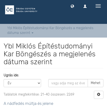
Navig
ki
-
és
bekap
Ybl Miklós Építéstudományi Kar Böngészés a megjelenés
dátuma szerint
Ybl Miklós Építéstudományi
Kar Böngészés a megjelenés
dátuma szerint
Ugrás ide:
Mehet
Találatok megtekintése: 21-40 összesen: 2269
A nádfedés múltja és jelene