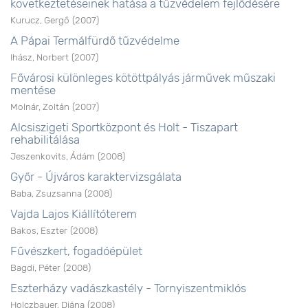
következtetéseinek hatása a tűzvédelem fejlődésére
Kurucz, Gergő
(
2007
)
A Pápai Termálfürdő tűzvédelme
Ihász, Norbert
(
2007
)
Fővárosi különleges kötöttpályás járművek műszaki
mentése
Molnár, Zoltán
(
2007
)
Alcsiszigeti Sportközpont és Holt - Tiszapart
rehabilitálása
Jeszenkovits, Ádám
(
2008
)
Győr - Újváros karaktervizsgálata
Baba, Zsuzsanna
(
2008
)
Vajda Lajos Kiállítóterem
Bakos, Eszter
(
2008
)
Fűvészkert, fogadóépület
Bagdi, Péter
(
2008
)
Eszterházy vadászkastély - Tornyiszentmiklós
Holczbauer, Diána
(
2008
)