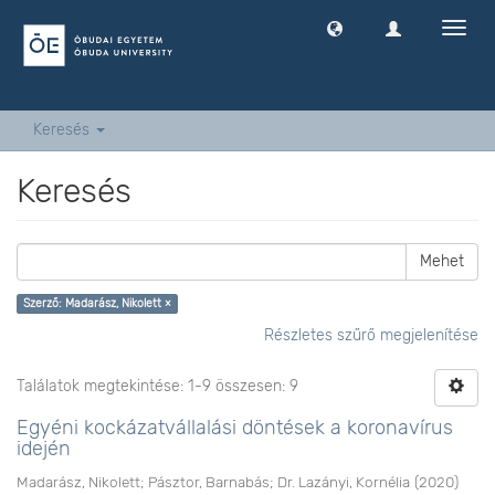
Navig
ki
-
és
bekap
Keresés
Keresés
Mehet
Szerző: Madarász, Nikolett ×
Részletes szűrő megjelenítése
Találatok megtekintése: 1-9 összesen: 9
Egyéni kockázatvállalási döntések a koronavírus
idején
Madarász, Nikolett
;
Pásztor, Barnabás
;
Dr. Lazányi, Kornélia
(
2020
)