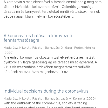
A koronavírus megjelenésével a társadalomnak eddig még nem
látott kihívásokkal kell szembenéznie. Jelentős gazdasági,
társadalmi és környezeti területeket érintő változások mennek
végbe napjainkban, melynek következtében ...
A koronavírus hatásai a környezeti
fenntarthatóságra
Madarász, Nikolett
;
Pásztor, Barnabás
;
Dr. Garai-Fodor, Mónika
(
2020
)
A jelenlegi koronavírus okozta krízishelyzet erőteljes hatást
gyakorol a világra gazdaságilag és társadalmilag egyaránt. A
vírus visszaszorítása érdekében meghatározott radikális
döntések hosszú távra megsebezhetik az ...
Individual decisions during the coronavirus
Madarász, Nikolett
;
Pásztor, Barnabás
;
Lazányi, Kornélia
(
2020
)
With the outbreak of the coronavirus, society is facing