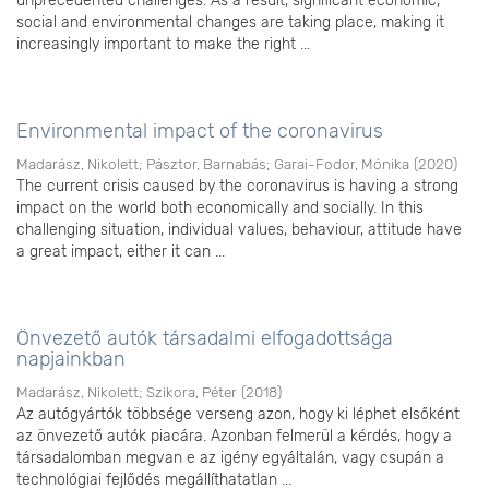
unprecedented challenges. As a result, significant economic,
social and environmental changes are taking place, making it
increasingly important to make the right ...
Environmental impact of the coronavirus
Madarász, Nikolett
;
Pásztor, Barnabás
;
Garai-Fodor, Mónika
(
2020
)
The current crisis caused by the coronavirus is having a strong
impact on the world both economically and socially. In this
challenging situation, individual values, behaviour, attitude have
a great impact, either it can ...
Önvezető autók társadalmi elfogadottsága
napjainkban
Madarász, Nikolett
;
Szikora, Péter
(
2018
)
Az autógyártók többsége verseng azon, hogy ki léphet elsőként
az önvezető autók piacára. Azonban felmerül a kérdés, hogy a
társadalomban megvan e az igény egyáltalán, vagy csupán a
technológiai fejlődés megállíthatatlan ...