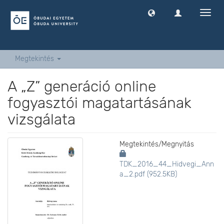
Navig
ki
-
és
bekap
Megtekintés
A „Z” generáció online
fogyasztói magatartásának
vizsgálata
Megtekintés/
Megnyitás
TDK_2016_44_Hidvegi_Ann
a_2.pdf (952.5KB)