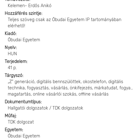
Kelemen- Erdős Anikó
Hozzáférés szintje
Teljes szöveg csak az Óbudai Egyetem IP tartományában
elérhető!
Kiadó
Óbudai Egyetem
Nyelv
HUN
Terjedelem
41 p.
Tárgyszó
„Z” generáció, digitális bennszülöttek, okostelefon, digitális
technika, fogyasztás, vásárlás, önkifejezés, márkatudat, fogyasztó
magatartás, online vásárlói szokás, offline vásárlás
Dokumentumtípus
Hallgatói dolgozatok / TDK dolgozatok
Műfaj
TDK dolgozat
Egyetem
Óbudai Egyetem