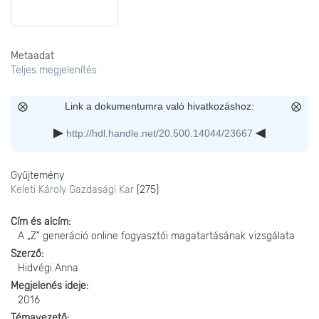
Metaadat
Teljes megjelenítés
Link a dokumentumra való hivatkozáshoz:
http://hdl.handle.net/20.500.14044/23667
Gyűjtemény
Keleti Károly Gazdasági Kar
[275]
Cím és alcím
A „Z” generáció online fogyasztói magatartásának vizsgálata
Szerző
Hidvégi Anna
Megjelenés ideje
2016
Témavezető