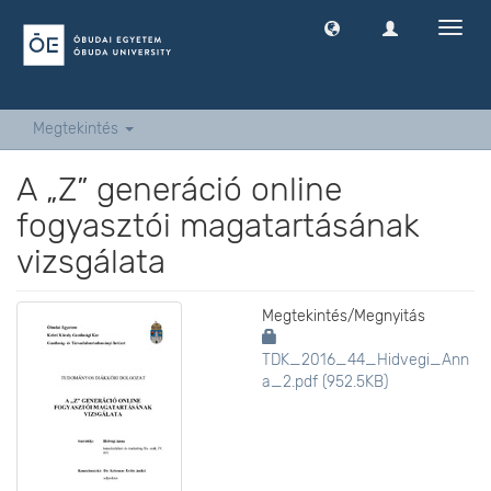
Navig
ki
-
és
bekap
Megtekintés
A „Z” generáció online
fogyasztói magatartásának
vizsgálata
Megtekintés/
Megnyitás
TDK_2016_44_Hidvegi_Ann
a_2.pdf (952.5KB)