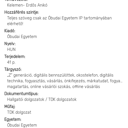
Kelemen- Erdős Anikó
Hozzáférés szintje
Teljes szöveg csak az Óbudai Egyetem IP tartományában
elérhető!
Kiadó
Óbudai Egyetem
Nyelv
HUN
Terjedelem
41 p.
Tárgyszó
„Z” generáció, digitális bennszülöttek, okostelefon, digitális
technika, fogyasztás, vásárlás, önkifejezés, márkatudat, fogyasztó
magatartás, online vásárlói szokás, offline vásárlás
Dokumentumtípus
Hallgatói dolgozatok / TDK dolgozatok
Műfaj
TDK dolgozat
Egyetem
Óbudai Egyetem