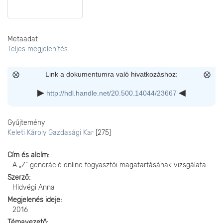
Metaadat
Teljes megjelenítés
Link a dokumentumra való hivatkozáshoz:
http://hdl.handle.net/20.500.14044/23667
Gyűjtemény
Keleti Károly Gazdasági Kar
[275]
Cím és alcím
A „Z” generáció online fogyasztói magatartásának vizsgálata
Szerző
Hidvégi Anna
Megjelenés ideje
2016
Témavezető