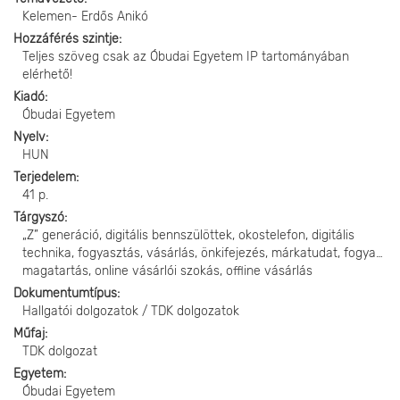
Kelemen- Erdős Anikó
Hozzáférés szintje
Teljes szöveg csak az Óbudai Egyetem IP tartományában
elérhető!
Kiadó
Óbudai Egyetem
Nyelv
HUN
Terjedelem
41 p.
Tárgyszó
„Z” generáció, digitális bennszülöttek, okostelefon, digitális
technika, fogyasztás, vásárlás, önkifejezés, márkatudat, fogyasztó
magatartás, online vásárlói szokás, offline vásárlás
Dokumentumtípus
Hallgatói dolgozatok / TDK dolgozatok
Műfaj
TDK dolgozat
Egyetem
Óbudai Egyetem