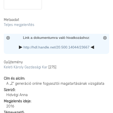
Metaadat
Teljes megjelenítés
Link a dokumentumra való hivatkozáshoz:
http://hdl.handle.net/20.500.14044/23667
Gyűjtemény
Keleti Károly Gazdasági Kar
[275]
Cím és alcím
A „Z” generáció online fogyasztói magatartásának vizsgálata
Szerző
Hidvégi Anna
Megjelenés ideje
2016
Témavezető