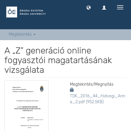
Navig
ki
-
és
bekap
Megtekintés
A „Z” generáció online
fogyasztói magatartásának
vizsgálata
Megtekintés/
Megnyitás
TDK_2016_44_Hidvegi_Ann
a_2.pdf (952.5KB)