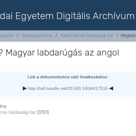
dai Egyetem Digitális Archívum
lgozatok
Szakdolgozatok
Keleti Károly Gazdasági Kar
Megteki
? Magyar labdarúgás az angol
Link a dokumentumra való hivatkozáshoz:
http://hdl.handle.net/20.500.14044/17516
ény
ároly Gazdasági Kar
[3751]