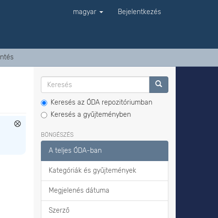
magyar
Bejelentkezés
ntés
Keresés az ÓDA repozitóriumban
Keresés a gyűjteményben
BÖNGÉSZÉS
A teljes ÓDA-ban
Kategóriák és gyűjtemények
Megjelenés dátuma
Szerző