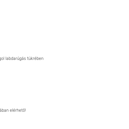
gol labdarúgás tükrében
ában elérhető!