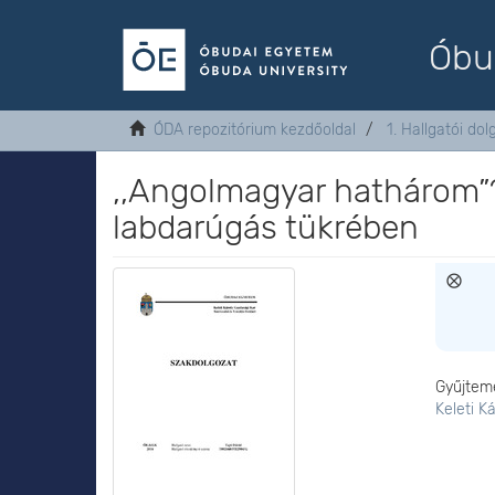
Óbu
ÓDA repozitórium kezdőoldal
1. Hallgatói do
,,Angolmagyar hathárom”
labdarúgás tükrében
Gyűjtem
Keleti K