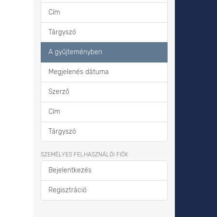
Cím
Tárgyszó
A gyűjteményben
Megjelenés dátuma
Szerző
Cím
Tárgyszó
SZEMÉLYES FELHASZNÁLÓI FIÓK
Bejelentkezés
Regisztráció