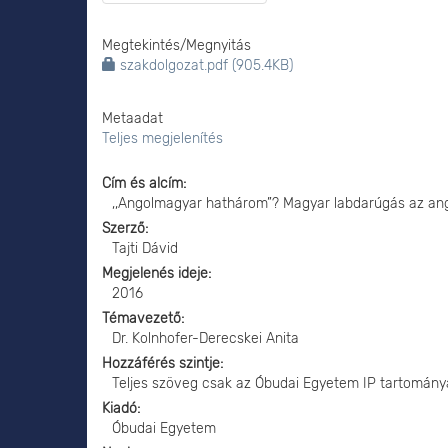
Megtekintés/
Megnyitás
szakdolgozat.pdf (905.4KB)
Metaadat
Teljes megjelenítés
Cím és alcím
,,Angolmagyar hathárom”? Magyar labdarúgás az an
Szerző
Tajti Dávid
Megjelenés ideje
2016
Témavezető
Dr. Kolnhofer-Derecskei Anita
Hozzáférés szintje
Teljes szöveg csak az Óbudai Egyetem IP tartomány
Kiadó
Óbudai Egyetem