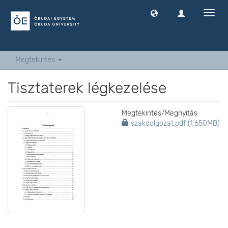
Navig
ki
-
és
bekap
Megtekintés
Tisztaterek légkezelése
Megtekintés/
Megnyitás
szakdolgozat.pdf (1.650MB)