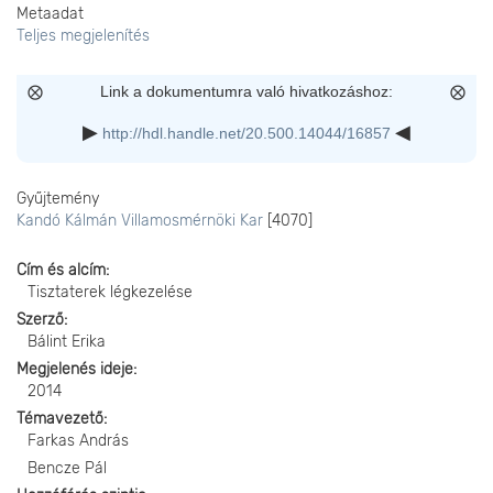
Metaadat
Teljes megjelenítés
Link a dokumentumra való hivatkozáshoz:
http://hdl.handle.net/20.500.14044/16857
Gyűjtemény
Kandó Kálmán Villamosmérnöki Kar
[4070]
Cím és alcím
Tisztaterek légkezelése
Szerző
Bálint Erika
Megjelenés ideje
2014
Témavezető
Farkas András
Bencze Pál