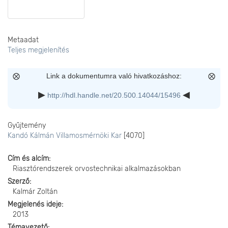
Metaadat
Teljes megjelenítés
Link a dokumentumra való hivatkozáshoz:
http://hdl.handle.net/20.500.14044/15496
Gyűjtemény
Kandó Kálmán Villamosmérnöki Kar
[4070]
Cím és alcím
Riasztórendszerek orvostechnikai alkalmazásokban
Szerző
Kalmár Zoltán
Megjelenés ideje
2013
Témavezető