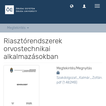
Navig
ki
-
és
bekap
Megtekintés
Riasztórendszerek
orvostechnikai
alkalmazásokban
Megtekintés/
Megnyitás
Szakdolgozat_Kalmár_Zoltán.
pdf (1.482MB)