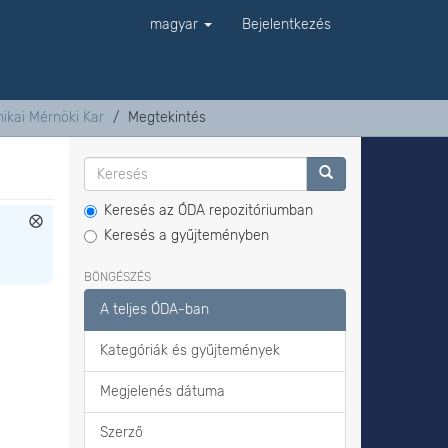
magyar
Bejelentkezés
ikai Mérnöki Kar
Megtekintés
Keresés az ÓDA repozitóriumban
Keresés a gyűjteményben
BÖNGÉSZÉS
A teljes ÓDA-ban
Kategóriák és gyűjtemények
Megjelenés dátuma
Szerző