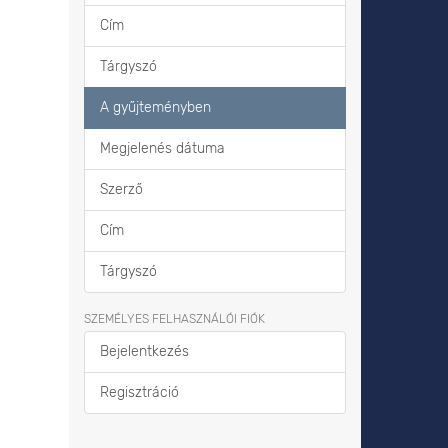
Cím
Tárgyszó
A gyűjteményben
Megjelenés dátuma
Szerző
Cím
Tárgyszó
SZEMÉLYES FELHASZNÁLÓI FIÓK
Bejelentkezés
Regisztráció