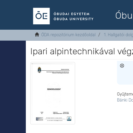
Óbu
ÓDA repozitórium kezdőoldal
1. Hallgatói do
Ipari alpintechnikával vé
Gyűjtem
Bánki D