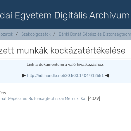
dai Egyetem Digitális Archívum
lgozatok
Szakdolgozatok
Bánki Donát Gépész és Biztonságtechn
gzett munkák kockázatértékelése
Link a dokumentumra való hivatkozáshoz:
http://hdl.handle.net/20.500.14044/12551
ény
onát Gépész és Biztonságtechnikai Mérnöki Kar
[4039]