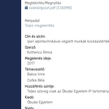
Megtekintés/
Megnyitás
szakdolgozat.pdf (3.555MB)
Metaadat
Teljes megjelenítés
Cím és alcím
Ipari alpintechnikával végzett munkák kockázatérté
Szerző
Kothencz Álmos
Megjelenés ideje
2017
Témavezető
Bakos Imre
Csőke Béla
Hozzáférés szintje
Teljes szöveg csak az Óbudai Egyetem IP tartomány
Kiadó
Óbudai Egyetem
Nyelv