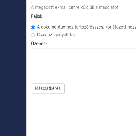
A megadott e-mail címre küldjük a másolatot
Fájlok:
A dokumentumhoz tartozó összes, korlátozott hozzá
Csak az igényelt fájl
Üzenet :
Másolatkérés