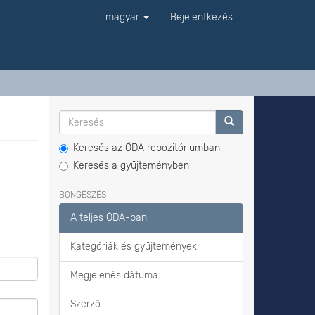
magyar
Bejelentkezés
Keresés az ÓDA repozitóriumban
Keresés a gyűjteményben
BÖNGÉSZÉS
A teljes ÓDA-ban
Kategóriák és gyűjtemények
Megjelenés dátuma
Szerző