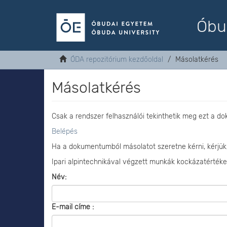
Óbu
ÓDA repozitórium kezdőoldal
Másolatkérés
Másolatkérés
Csak a rendszer felhasználói tekinthetik meg ezt a d
Belépés
Ha a dokumentumból másolatot szeretne kérni, kérjük
Ipari alpintechnikával végzett munkák kockázatértéke
Név:
E-mail címe :