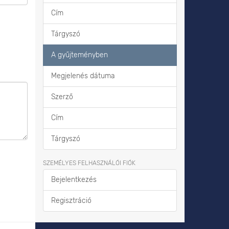
Cím
Tárgyszó
A gyűjteményben
Megjelenés dátuma
Szerző
Cím
Tárgyszó
SZEMÉLYES FELHASZNÁLÓI FIÓK
Bejelentkezés
Regisztráció