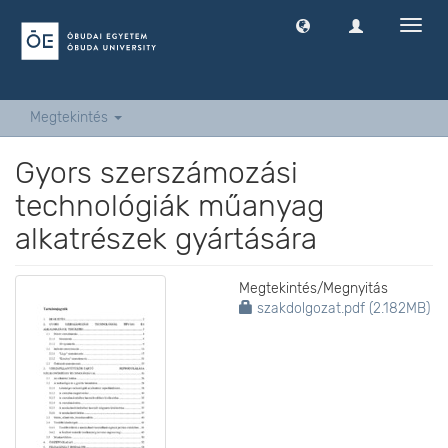
Navig
ki
-
és
bekap
Megtekintés
Gyors szerszámozási
technológiák műanyag
alkatrészek gyártására
Megtekintés/
Megnyitás
szakdolgozat.pdf (2.182MB)