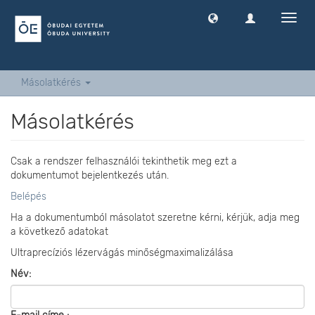
Navig
ki
-
és
bekap
Másolatkérés
Másolatkérés
Csak a rendszer felhasználói tekinthetik meg ezt a
dokumentumot bejelentkezés után.
Belépés
Ha a dokumentumból másolatot szeretne kérni, kérjük, adja meg
a következő adatokat
Ultraprecíziós lézervágás minőségmaximalizálása
Név: