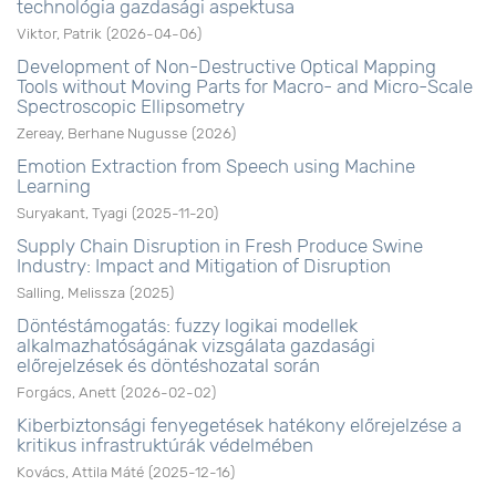
technológia gazdasági aspektusa
Viktor, Patrik
(
2026-04-06
)
Development of Non-Destructive Optical Mapping
Tools without Moving Parts for Macro- and Micro-Scale
Spectroscopic Ellipsometry
Zereay, Berhane Nugusse
(
2026
)
Emotion Extraction from Speech using Machine
Learning
Suryakant, Tyagi
(
2025-11-20
)
Supply Chain Disruption in Fresh Produce Swine
Industry: Impact and Mitigation of Disruption
Salling, Melissza
(
2025
)
Döntéstámogatás: fuzzy logikai modellek
alkalmazhatóságának vizsgálata gazdasági
előrejelzések és döntéshozatal során
Forgács, Anett
(
2026-02-02
)
Kiberbiztonsági fenyegetések hatékony előrejelzése a
kritikus infrastruktúrák védelmében
Kovács, Attila Máté
(
2025-12-16
)