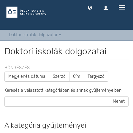
Navig
ki
-
és
bekap
Doktori iskolák dolgozatai
Doktori iskolák dolgozatai
BÖNGÉSZÉS
Megjelenés dátuma
Szerző
Cím
Tárgyszó
Keresés a választott kategóriában és annak gyűjteményeiben:
Mehet
A kategória gyűjteményei