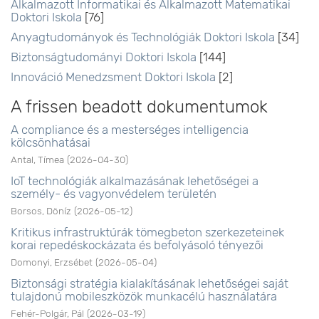
Alkalmazott Informatikai és Alkalmazott Matematikai
Doktori Iskola
[76]
Anyagtudományok és Technológiák Doktori Iskola
[34]
Biztonságtudományi Doktori Iskola
[144]
Innováció Menedzsment Doktori Iskola
[2]
A frissen beadott dokumentumok
A compliance és a mesterséges intelligencia
kölcsönhatásai
Antal, Tímea
(
2026-04-30
)
IoT technológiák alkalmazásának lehetőségei a
személy- és vagyonvédelem területén
Borsos, Döníz
(
2026-05-12
)
Kritikus infrastruktúrák tömegbeton szerkezeteinek
korai repedéskockázata és befolyásoló tényezői
Domonyi, Erzsébet
(
2026-05-04
)
Biztonsági stratégia kialakításának lehetőségei saját
tulajdonú mobileszközök munkacélú használatára
Fehér-Polgár, Pál
(
2026-03-19
)