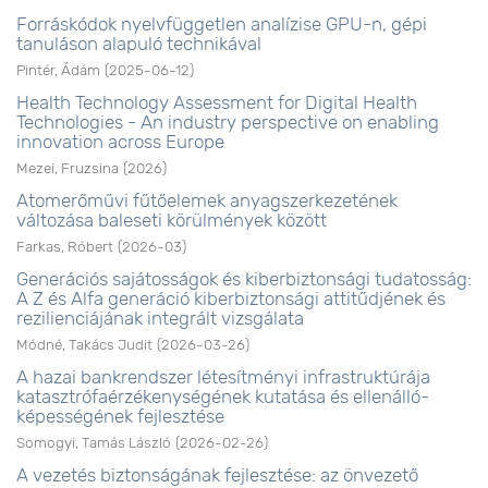
Forráskódok nyelvfüggetlen analízise GPU-n, gépi
tanuláson alapuló technikával
Pintér, Ádám
(
2025-06-12
)
Health Technology Assessment for Digital Health
Technologies - An industry perspective on enabling
innovation across Europe
Mezei, Fruzsina
(
2026
)
Atomerőművi fűtőelemek anyagszerkezetének
változása baleseti körülmények között
Farkas, Róbert
(
2026-03
)
Generációs sajátosságok és kiberbiztonsági tudatosság:
A Z és Alfa generáció kiberbiztonsági attitűdjének és
rezilienciájának integrált vizsgálata
Módné, Takács Judit
(
2026-03-26
)
A hazai bankrendszer létesítményi infrastruktúrája
katasztrófaérzékenységének kutatása és ellenálló-
képességének fejlesztése
Somogyi, Tamás László
(
2026-02-26
)
A vezetés biztonságának fejlesztése: az önvezető