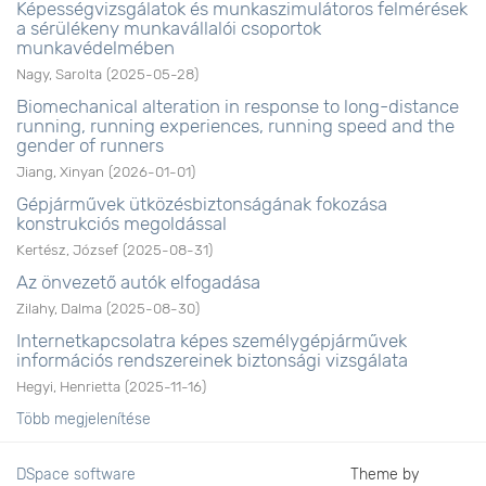
Képességvizsgálatok és munkaszimulátoros felmérések
a sérülékeny munkavállalói csoportok
munkavédelmében
Nagy, Sarolta
(
2025-05-28
)
Biomechanical alteration in response to long-distance
running, running experiences, running speed and the
gender of runners
Jiang, Xinyan
(
2026-01-01
)
Gépjárművek ütközésbiztonságának fokozása
konstrukciós megoldással
Kertész, József
(
2025-08-31
)
Az önvezető autók elfogadása
Zilahy, Dalma
(
2025-08-30
)
Internetkapcsolatra képes személygépjárművek
információs rendszereinek biztonsági vizsgálata
Hegyi, Henrietta
(
2025-11-16
)
Több megjelenítése
DSpace software
Theme by