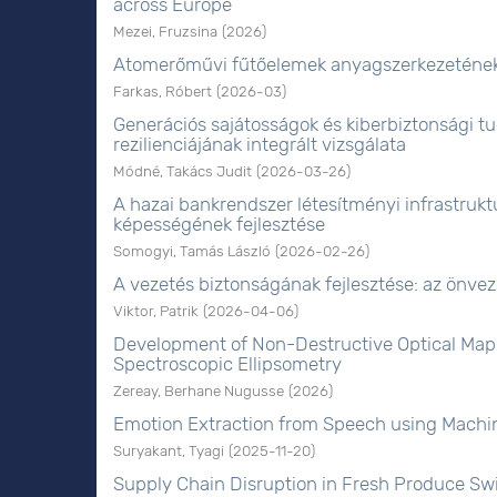
across Europe
Mezei, Fruzsina
(
2026
)
Atomerőművi fűtőelemek anyagszerkezetének 
Farkas, Róbert
(
2026-03
)
Generációs sajátosságok és kiberbiztonsági tu
rezilienciájának integrált vizsgálata
Módné, Takács Judit
(
2026-03-26
)
A hazai bankrendszer létesítményi infrastrukt
képességének fejlesztése
Somogyi, Tamás László
(
2026-02-26
)
A vezetés biztonságának fejlesztése: az önve
Viktor, Patrik
(
2026-04-06
)
Development of Non-Destructive Optical Mapp
Spectroscopic Ellipsometry
Zereay, Berhane Nugusse
(
2026
)
Emotion Extraction from Speech using Machi
Suryakant, Tyagi
(
2025-11-20
)
Supply Chain Disruption in Fresh Produce Swi