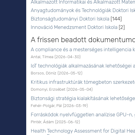
Alkalmazott Informatikai és Alkalmazott Matem
Anyagtudományok és Technológiák Doktori Is
Biztonságtudományi Doktori Iskola
[144]
Innováció Menedzsment Doktori Iskola
[2]
A frissen beadott dokumentum
A compliance és a mesterséges intelligencia 
Antal, Tímea
(
2026-04-30
)
IoT technológiák alkalmazásának lehetőségei
Borsos, Döníz
(
2026-05-12
)
Kritikus infrastruktúrák tömegbeton szerkezet
Domonyi, Erzsébet
(
2026-05-04
)
Biztonsági stratégia kialakításának lehetőség
Fehér-Polgár, Pál
(
2026-03-19
)
Forráskódok nyelvfüggetlen analízise GPU-n, 
Pintér, Ádám
(
2025-06-12
)
Health Technology Assessment for Digital Hea