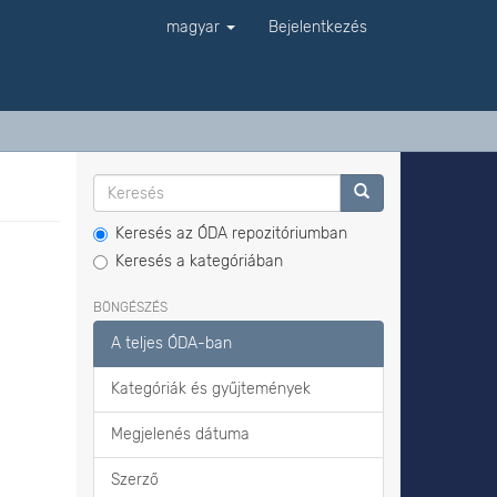
magyar
Bejelentkezés
Keresés az ÓDA repozitóriumban
Keresés a kategóriában
BÖNGÉSZÉS
A teljes ÓDA-ban
Kategóriák és gyűjtemények
Megjelenés dátuma
Szerző