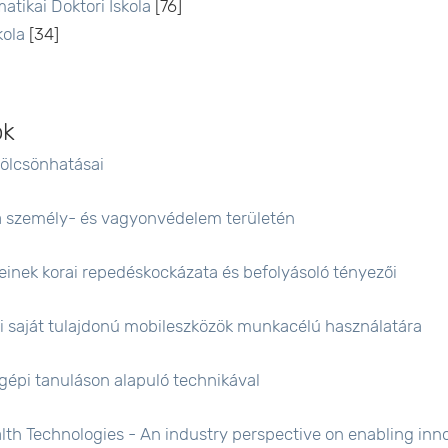
atikai Doktori Iskola
[76]
kola
[34]
ok
kölcsönhatásai
 a személy- és vagyonvédelem területén
einek korai repedéskockázata és befolyásoló tényezői
ei saját tulajdonú mobileszközök munkacélú használatára
gépi tanuláson alapuló technikával
lth Technologies - An industry perspective on enabling inn