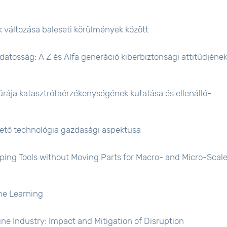
változása baleseti körülmények között
datosság: A Z és Alfa generáció kiberbiztonsági attitűdjének
úrája katasztrófaérzékenységének kutatása és ellenálló-
zető technológia gazdasági aspektusa
ing Tools without Moving Parts for Macro- and Micro-Scal
ne Learning
ne Industry: Impact and Mitigation of Disruption