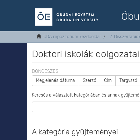
Óbu
ÓDA repozitórium kezdőoldal
2. Disszertáció
Doktori iskolák dolgozatai
BÖNGÉSZÉS
Megjelenés dátuma
Szerző
Cím
Tárgyszó
Keresés a választott kategóriában és annak gyűjtemé
A kategória gyűjteményei