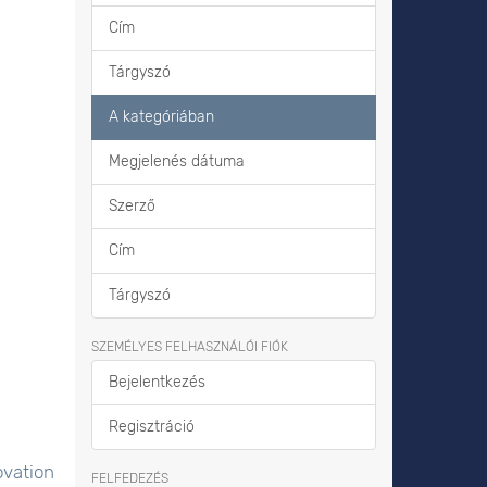
Cím
Tárgyszó
A kategóriában
Megjelenés dátuma
Szerző
Cím
Tárgyszó
SZEMÉLYES FELHASZNÁLÓI FIÓK
Bejelentkezés
Regisztráció
ovation
FELFEDEZÉS