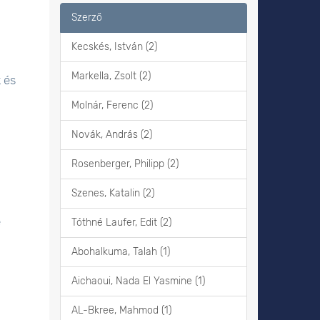
Szerző
Kecskés, István (2)
Markella, Zsolt (2)
 és
Molnár, Ferenc (2)
Novák, András (2)
Rosenberger, Philipp (2)
Szenes, Katalin (2)
e
Tóthné Laufer, Edit (2)
Abohalkuma, Talah (1)
Aichaoui, Nada El Yasmine (1)
AL-Bkree, Mahmod (1)