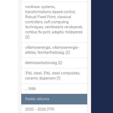
nonlinear systems,
transformations-based control,
Robust Fixed Point, classical
controllers, soft computing
techniques, nemlineáris rendszerek,
rombus fix pont, adaptív módszerek
(2)
villamosenergia, villamosenergia-
ellátás, fenntarthatóság, (2)
élelmiszerbiztonság (2)
316L steel, 316L steel composites,
ceramic dispersion (1)
... több
Kiadás dátuma
2020 - 2026 (179)