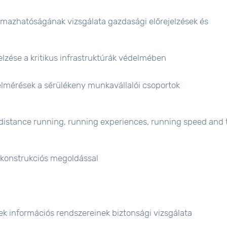
lmazhatóságának vizsgálata gazdasági előrejelzések és
lzése a kritikus infrastruktúrák védelmében
lmérések a sérülékeny munkavállalói csoportok
-distance running, running experiences, running speed and 
konstrukciós megoldással
k információs rendszereinek biztonsági vizsgálata