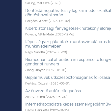
Salling, Melissza
(
2025
)
Döntéstámogatás: fuzzy logikai modellek alka
döntéshozatal során
Forgács, Anett
(
2026-02-02
)
Kiberbiztonsági fenyegetések hatékony előreje
Kovács, Attila Máté
(
2025-12-16
)
Képességvizsgálatok és munkaszimulátoros fe
munkavédelmében
Nagy, Sarolta
(
2025-05-28
)
Biomechanical alteration in response to long
gender of runners
Jiang, Xinyan
(
2026-01-01
)
Gépjárművek ütközésbiztonságának fokozása 
Kertész, József
(
2025-08-31
)
Az önvezető autók elfogadása
Zilahy, Dalma
(
2025-08-30
)
Internetkapcsolatra képes személygépjárműve
Hegyi, Henrietta
(
2025-11-16
)