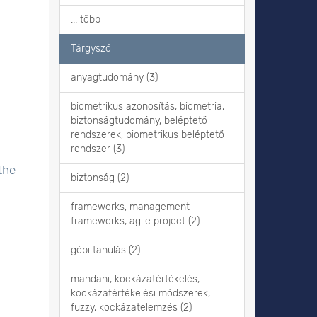
... több
Tárgyszó
anyagtudomány (3)
biometrikus azonosítás, biometria,
biztonságtudomány, beléptető
rendszerek, biometrikus beléptető
rendszer (3)
the
biztonság (2)
frameworks, management
frameworks, agile project (2)
gépi tanulás (2)
mandani, kockázatértékelés,
kockázatértékelési módszerek,
fuzzy, kockázatelemzés (2)