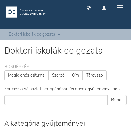
Navig
ki
-
és
bekap
Doktori iskolák dolgozatai
Doktori iskolák dolgozatai
BÖNGÉSZÉS
Megjelenés dátuma
Szerző
Cím
Tárgyszó
Keresés a választott kategóriában és annak gyűjteményeiben:
Mehet
A kategória gyűjteményei