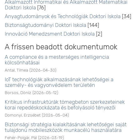
Alkalmazott Informatikai és Alkalmazott Matematikai
Doktori Iskola
[76]
Anyagtudományok és Technológiák Doktori Iskola
[34]
Biztonságtudományi Doktori Iskola
[144]
Innováció Menedzsment Doktori Iskola
[2]
A frissen beadott dokumentumok
A compliance és a mesterséges intelligencia
kölcsönhatásai
Antal, Tímea
(
2026-04-30
)
IoT technológiák alkalmazásának lehetőségei a
személy- és vagyonvédelem területén
Borsos, Döníz
(
2026-05-12
)
Kritikus infrastruktúrák tömegbeton szerkezeteinek
korai repedéskockázata és befolyásoló tényezői
Domonyi, Erzsébet
(
2026-05-04
)
Biztonsági stratégia kialakításának lehetőségei saját
tulajdonú mobileszközök munkacélú használatára
Fehér-Polgár, Pál
(
2026-03-19
)