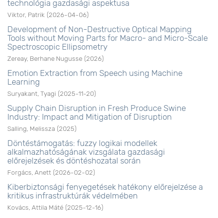
technológia gazdasági aspektusa
Viktor, Patrik
(
2026-04-06
)
Development of Non-Destructive Optical Mapping
Tools without Moving Parts for Macro- and Micro-Scale
Spectroscopic Ellipsometry
Zereay, Berhane Nugusse
(
2026
)
Emotion Extraction from Speech using Machine
Learning
Suryakant, Tyagi
(
2025-11-20
)
Supply Chain Disruption in Fresh Produce Swine
Industry: Impact and Mitigation of Disruption
Salling, Melissza
(
2025
)
Döntéstámogatás: fuzzy logikai modellek
alkalmazhatóságának vizsgálata gazdasági
előrejelzések és döntéshozatal során
Forgács, Anett
(
2026-02-02
)
Kiberbiztonsági fenyegetések hatékony előrejelzése a
kritikus infrastruktúrák védelmében
Kovács, Attila Máté
(
2025-12-16
)