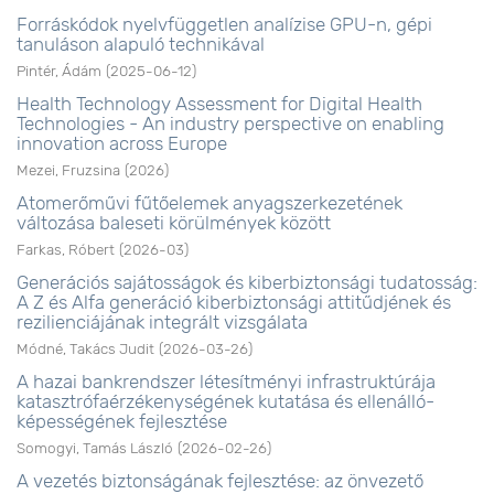
Forráskódok nyelvfüggetlen analízise GPU-n, gépi
tanuláson alapuló technikával
Pintér, Ádám
(
2025-06-12
)
Health Technology Assessment for Digital Health
Technologies - An industry perspective on enabling
innovation across Europe
Mezei, Fruzsina
(
2026
)
Atomerőművi fűtőelemek anyagszerkezetének
változása baleseti körülmények között
Farkas, Róbert
(
2026-03
)
Generációs sajátosságok és kiberbiztonsági tudatosság:
A Z és Alfa generáció kiberbiztonsági attitűdjének és
rezilienciájának integrált vizsgálata
Módné, Takács Judit
(
2026-03-26
)
A hazai bankrendszer létesítményi infrastruktúrája
katasztrófaérzékenységének kutatása és ellenálló-
képességének fejlesztése
Somogyi, Tamás László
(
2026-02-26
)
A vezetés biztonságának fejlesztése: az önvezető