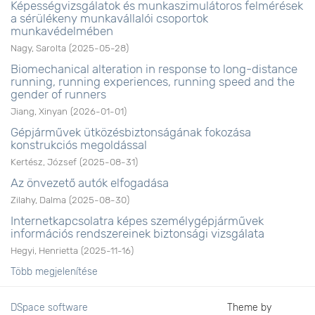
Képességvizsgálatok és munkaszimulátoros felmérések
a sérülékeny munkavállalói csoportok
munkavédelmében
Nagy, Sarolta
(
2025-05-28
)
Biomechanical alteration in response to long-distance
running, running experiences, running speed and the
gender of runners
Jiang, Xinyan
(
2026-01-01
)
Gépjárművek ütközésbiztonságának fokozása
konstrukciós megoldással
Kertész, József
(
2025-08-31
)
Az önvezető autók elfogadása
Zilahy, Dalma
(
2025-08-30
)
Internetkapcsolatra képes személygépjárművek
információs rendszereinek biztonsági vizsgálata
Hegyi, Henrietta
(
2025-11-16
)
Több megjelenítése
DSpace software
Theme by