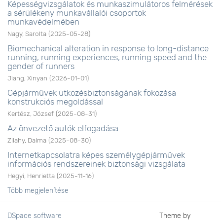
Képességvizsgálatok és munkaszimulátoros felmérések
a sérülékeny munkavállalói csoportok
munkavédelmében
Nagy, Sarolta
(
2025-05-28
)
Biomechanical alteration in response to long-distance
running, running experiences, running speed and the
gender of runners
Jiang, Xinyan
(
2026-01-01
)
Gépjárművek ütközésbiztonságának fokozása
konstrukciós megoldással
Kertész, József
(
2025-08-31
)
Az önvezető autók elfogadása
Zilahy, Dalma
(
2025-08-30
)
Internetkapcsolatra képes személygépjárművek
információs rendszereinek biztonsági vizsgálata
Hegyi, Henrietta
(
2025-11-16
)
Több megjelenítése
DSpace software
Theme by