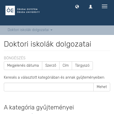
Navig
ki
-
és
bekap
Doktori iskolák dolgozatai
Doktori iskolák dolgozatai
BÖNGÉSZÉS
Megjelenés dátuma
Szerző
Cím
Tárgyszó
Keresés a választott kategóriában és annak gyűjteményeiben:
Mehet
A kategória gyűjteményei