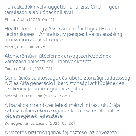
Forráskódok nyelvfüggetlen analízise GPU-n, gépi
tanuláson alapuló technikával
Pintér, Ádám
(
2025-06-12
)
Health Technology Assessment for Digital Health
Technologies - An industry perspective on enabling
innovation across Europe
Mezei, Fruzsina
(
2026
)
Atomerőművi fűtőelemek anyagszerkezetének
változása baleseti körülmények között
Farkas, Róbert
(
2026-03
)
Generációs sajátosságok és kiberbiztonsági tudatosság:
A Z és Alfa generáció kiberbiztonsági attitűdjének és
rezilienciájának integrált vizsgálata
Módné, Takács Judit
(
2026-03-26
)
A hazai bankrendszer létesítményi infrastruktúrája
katasztrófaérzékenységének kutatása és ellenálló-
képességének fejlesztése
Somogyi, Tamás László
(
2026-02-26
)
A vezetés biztonságának fejlesztése: az önvezető