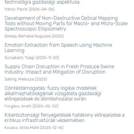
technológia gazdasági aspektusa
Viktor, Patrik
(
2026-04-06
)
Development of Non-Destructive Optical Mapping
Tools without Moving Parts for Macro- and Micro-Scale
Spectroscopic Ellipsometry
Zereay, Berhane Nugusse
(
2026
)
Emotion Extraction from Speech using Machine
Learning
Suryakant, Tyagi
(
2025-11-20
)
Supply Chain Disruption in Fresh Produce Swine
Industry: Impact and Mitigation of Disruption
Salling, Melissza
(
2025
)
Döntéstámogatás: fuzzy logikai modellek
alkalmazhatóságának vizsgálata gazdasági
előrejelzések és döntéshozatal során
Forgács, Anett
(
2026-02-02
)
Kiberbiztonsági fenyegetések hatékony előrejelzése a
kritikus infrastruktúrák védelmében
Kovács, Attila Máté
(
2025-12-16
)