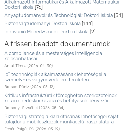
Alkalmazott Informatikai és Alkalmazott Matematikai
Doktori Iskola
[76]
Anyagtudományok és Technológiák Doktori Iskola
[34]
Biztonságtudományi Doktori Iskola
[144]
Innováció Menedzsment Doktori Iskola
[2]
A frissen beadott dokumentumok
A compliance és a mesterséges intelligencia
kölcsönhatásai
Antal, Tímea
(
2026-04-30
)
IoT technológiák alkalmazásának lehetőségei a
személy- és vagyonvédelem területén
Borsos, Döníz
(
2026-05-12
)
Kritikus infrastruktúrák tömegbeton szerkezeteinek
korai repedéskockázata és befolyásoló tényezői
Domonyi, Erzsébet
(
2026-05-04
)
Biztonsági stratégia kialakításának lehetőségei saját
tulajdonú mobileszközök munkacélú használatára
Fehér-Polgár, Pál
(
2026-03-19
)