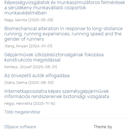
Képességvizsgálatok és munkaszimulátoros felmérések
a sérülékeny munkavállalói csoportok
munkavédelmében
Nagy, Sarolta
(
2025-05-28
)
Biomechanical alteration in response to long-distance
running, running experiences, running speed and the
gender of runners
Jiang, Xinyan
(
2026-01-01
)
Gépjárművek ütközésbiztonságának fokozása
konstrukciós megoldással
Kertész, József
(
2025-08-31
)
Az önvezető autók elfogadása
Zilahy, Dalma
(
2025-08-30
)
Internetkapcsolatra képes személygépjárművek
információs rendszereinek biztonsági vizsgálata
Hegyi, Henrietta
(
2025-11-16
)
Több megjelenítése
DSpace software
Theme by