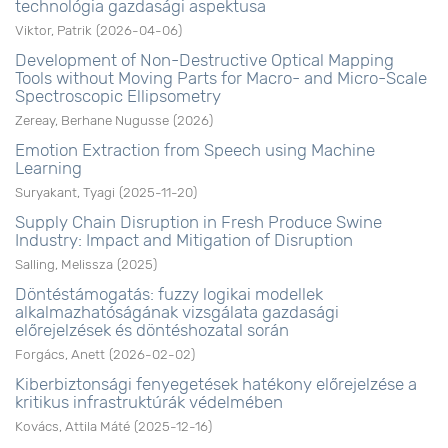
technológia gazdasági aspektusa
Viktor, Patrik
(
2026-04-06
)
Development of Non-Destructive Optical Mapping
Tools without Moving Parts for Macro- and Micro-Scale
Spectroscopic Ellipsometry
Zereay, Berhane Nugusse
(
2026
)
Emotion Extraction from Speech using Machine
Learning
Suryakant, Tyagi
(
2025-11-20
)
Supply Chain Disruption in Fresh Produce Swine
Industry: Impact and Mitigation of Disruption
Salling, Melissza
(
2025
)
Döntéstámogatás: fuzzy logikai modellek
alkalmazhatóságának vizsgálata gazdasági
előrejelzések és döntéshozatal során
Forgács, Anett
(
2026-02-02
)
Kiberbiztonsági fenyegetések hatékony előrejelzése a
kritikus infrastruktúrák védelmében
Kovács, Attila Máté
(
2025-12-16
)