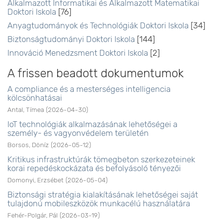
Alkalmazott Informatikai és Alkalmazott Matematikai
Doktori Iskola
[76]
Anyagtudományok és Technológiák Doktori Iskola
[34]
Biztonságtudományi Doktori Iskola
[144]
Innováció Menedzsment Doktori Iskola
[2]
A frissen beadott dokumentumok
A compliance és a mesterséges intelligencia
kölcsönhatásai
Antal, Tímea
(
2026-04-30
)
IoT technológiák alkalmazásának lehetőségei a
személy- és vagyonvédelem területén
Borsos, Döníz
(
2026-05-12
)
Kritikus infrastruktúrák tömegbeton szerkezeteinek
korai repedéskockázata és befolyásoló tényezői
Domonyi, Erzsébet
(
2026-05-04
)
Biztonsági stratégia kialakításának lehetőségei saját
tulajdonú mobileszközök munkacélú használatára
Fehér-Polgár, Pál
(
2026-03-19
)