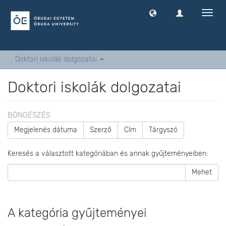
Navig
ki
-
és
bekap
Doktori iskolák dolgozatai
Doktori iskolák dolgozatai
BÖNGÉSZÉS
Megjelenés dátuma
Szerző
Cím
Tárgyszó
Keresés a választott kategóriában és annak gyűjteményeiben:
Mehet
A kategória gyűjteményei