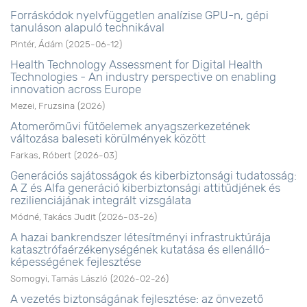
Forráskódok nyelvfüggetlen analízise GPU-n, gépi
tanuláson alapuló technikával
Pintér, Ádám
(
2025-06-12
)
Health Technology Assessment for Digital Health
Technologies - An industry perspective on enabling
innovation across Europe
Mezei, Fruzsina
(
2026
)
Atomerőművi fűtőelemek anyagszerkezetének
változása baleseti körülmények között
Farkas, Róbert
(
2026-03
)
Generációs sajátosságok és kiberbiztonsági tudatosság:
A Z és Alfa generáció kiberbiztonsági attitűdjének és
rezilienciájának integrált vizsgálata
Módné, Takács Judit
(
2026-03-26
)
A hazai bankrendszer létesítményi infrastruktúrája
katasztrófaérzékenységének kutatása és ellenálló-
képességének fejlesztése
Somogyi, Tamás László
(
2026-02-26
)
A vezetés biztonságának fejlesztése: az önvezető