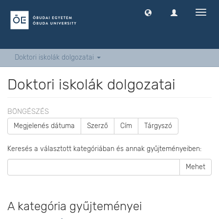
Navig
ki
-
és
bekap
Doktori iskolák dolgozatai
Doktori iskolák dolgozatai
BÖNGÉSZÉS
Megjelenés dátuma
Szerző
Cím
Tárgyszó
Keresés a választott kategóriában és annak gyűjteményeiben:
Mehet
A kategória gyűjteményei