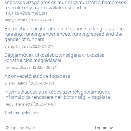
Képességvizsgálatok és munkaszimulátoros felmérések
a sérülékeny munkavállalói csoportok
munkavédelmében
Nagy, Sarolta
(
2025-05-28
)
Biomechanical alteration in response to long-distance
running, running experiences, running speed and the
gender of runners
Jiang, Xinyan
(
2026-01-01
)
Gépjárművek ütközésbiztonságának fokozása
konstrukciós megoldással
Kertész, József
(
2025-08-31
)
Az önvezető autók elfogadása
Zilahy, Dalma
(
2025-08-30
)
Internetkapcsolatra képes személygépjárművek
információs rendszereinek biztonsági vizsgálata
Hegyi, Henrietta
(
2025-11-16
)
Több megjelenítése
DSpace software
Theme by