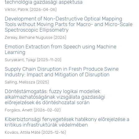
technológia gazdasági aspektusa
Viktor, Patrik
(
2026-04-06
)
Development of Non-Destructive Optical Mapping
Tools without Moving Parts for Macro- and Micro-Scale
Spectroscopic Ellipsometry
Zereay, Berhane Nugusse
(
2026
)
Emotion Extraction from Speech using Machine
Learning
Suryakant, Tyagi
(
2025-11-20
)
Supply Chain Disruption in Fresh Produce Swine
Industry: Impact and Mitigation of Disruption
Salling, Melissza
(
2025
)
Döntéstámogatás: fuzzy logikai modellek
alkalmazhatóságának vizsgálata gazdasági
előrejelzések és döntéshozatal során
Forgács, Anett
(
2026-02-02
)
Kiberbiztonsági fenyegetések hatékony előrejelzése a
kritikus infrastruktúrák védelmében
Kovács, Attila Máté
(
2025-12-16
)