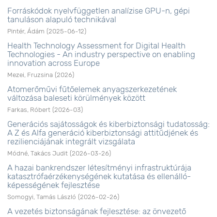
Forráskódok nyelvfüggetlen analízise GPU-n, gépi
tanuláson alapuló technikával
Pintér, Ádám
(
2025-06-12
)
Health Technology Assessment for Digital Health
Technologies - An industry perspective on enabling
innovation across Europe
Mezei, Fruzsina
(
2026
)
Atomerőművi fűtőelemek anyagszerkezetének
változása baleseti körülmények között
Farkas, Róbert
(
2026-03
)
Generációs sajátosságok és kiberbiztonsági tudatosság:
A Z és Alfa generáció kiberbiztonsági attitűdjének és
rezilienciájának integrált vizsgálata
Módné, Takács Judit
(
2026-03-26
)
A hazai bankrendszer létesítményi infrastruktúrája
katasztrófaérzékenységének kutatása és ellenálló-
képességének fejlesztése
Somogyi, Tamás László
(
2026-02-26
)
A vezetés biztonságának fejlesztése: az önvezető