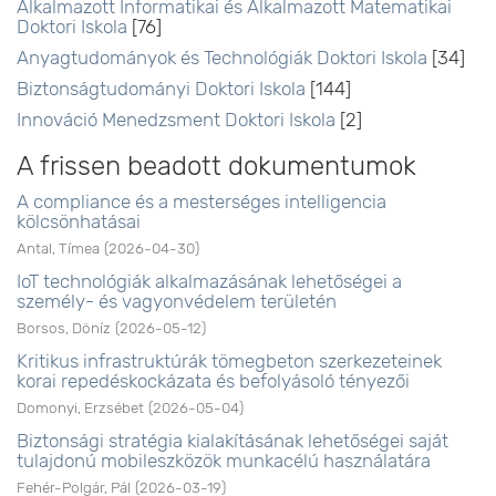
Alkalmazott Informatikai és Alkalmazott Matematikai
Doktori Iskola
[76]
Anyagtudományok és Technológiák Doktori Iskola
[34]
Biztonságtudományi Doktori Iskola
[144]
Innováció Menedzsment Doktori Iskola
[2]
A frissen beadott dokumentumok
A compliance és a mesterséges intelligencia
kölcsönhatásai
Antal, Tímea
(
2026-04-30
)
IoT technológiák alkalmazásának lehetőségei a
személy- és vagyonvédelem területén
Borsos, Döníz
(
2026-05-12
)
Kritikus infrastruktúrák tömegbeton szerkezeteinek
korai repedéskockázata és befolyásoló tényezői
Domonyi, Erzsébet
(
2026-05-04
)
Biztonsági stratégia kialakításának lehetőségei saját
tulajdonú mobileszközök munkacélú használatára
Fehér-Polgár, Pál
(
2026-03-19
)