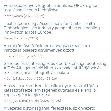
Forráskódok nyelvfüggetlen analízise GPU-n, gépi
tanuláson alapuló technikával
Pintér, Ádám
(
2025-06-12
)
Health Technology Assessment for Digital Health
Technologies - An industry perspective on enabling
innovation across Europe
Mezei, Fruzsina
(
2026
)
Atomerőművi fűtőelemek anyagszerkezetének
változása baleseti körülmények között
Farkas, Róbert
(
2026-03
)
Generációs sajátosságok és kiberbiztonsági tudatosság:
A Z és Alfa generáció kiberbiztonsági attitűdjének és
rezilienciájának integrált vizsgálata
Módné, Takács Judit
(
2026-03-26
)
A hazai bankrendszer létesítményi infrastruktúrája
katasztrófaérzékenységének kutatása és ellenálló-
képességének fejlesztése
Somogyi, Tamás László
(
2026-02-26
)
A vezetés biztonságának fejlesztése: az önvezető