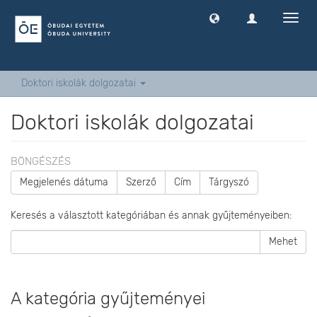
Navig
ki
-
és
bekap
Doktori iskolák dolgozatai
Doktori iskolák dolgozatai
BÖNGÉSZÉS
Megjelenés dátuma
Szerző
Cím
Tárgyszó
Keresés a választott kategóriában és annak gyűjteményeiben:
Mehet
A kategória gyűjteményei