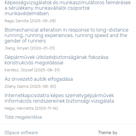
Képességvizsgálatok és munkaszimulátoros felmérések
a sérülékeny munkavállalói csoportok
munkavédelmében
Nagy, Sarolta
(
2025-05-28
)
Biomechanical alteration in response to long-distance
running, running experiences, running speed and the
gender of runners
Jiang, Xinyan
(
2026-01-01
)
Gépjárművek ütközésbiztonságának fokozása
konstrukciós megoldással
Kertész, József
(
2025-08-31
)
Az önvezető autók elfogadása
Zilahy, Dalma
(
2025-08-30
)
Internetkapcsolatra képes személygépjárművek
információs rendszereinek biztonsági vizsgálata
Hegyi, Henrietta
(
2025-11-16
)
Több megjelenítése
DSpace software
Theme by