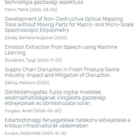
technológia gazdasági aspektusa
Viktor, Patrik
(
2026-04-06
)
Development of Non-Destructive Optical Mapping
Tools without Moving Parts for Macro- and Micro-Scale
Spectroscopic Ellipsometry
Zereay, Berhane Nugusse
(
2026
)
Emotion Extraction from Speech using Machine
Learning
Suryakant, Tyagi
(
2025-11-20
)
Supply Chain Disruption in Fresh Produce Swine
Industry: Impact and Mitigation of Disruption
Salling, Melissza
(
2025
)
Döntéstámogatás: fuzzy logikai modellek
alkalmazhatóságának vizsgálata gazdasági
előrejelzések és döntéshozatal során
Forgács, Anett
(
2026-02-02
)
Kiberbiztonsági fenyegetések hatékony előrejelzése a
kritikus infrastruktúrák védelmében
Kovács, Attila Máté
(
2025-12-16
)