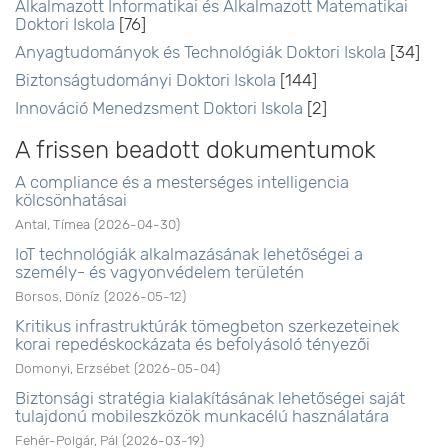
Alkalmazott Informatikai és Alkalmazott Matematikai
Doktori Iskola
[76]
Anyagtudományok és Technológiák Doktori Iskola
[34]
Biztonságtudományi Doktori Iskola
[144]
Innováció Menedzsment Doktori Iskola
[2]
A frissen beadott dokumentumok
A compliance és a mesterséges intelligencia
kölcsönhatásai
Antal, Tímea
(
2026-04-30
)
IoT technológiák alkalmazásának lehetőségei a
személy- és vagyonvédelem területén
Borsos, Döníz
(
2026-05-12
)
Kritikus infrastruktúrák tömegbeton szerkezeteinek
korai repedéskockázata és befolyásoló tényezői
Domonyi, Erzsébet
(
2026-05-04
)
Biztonsági stratégia kialakításának lehetőségei saját
tulajdonú mobileszközök munkacélú használatára
Fehér-Polgár, Pál
(
2026-03-19
)