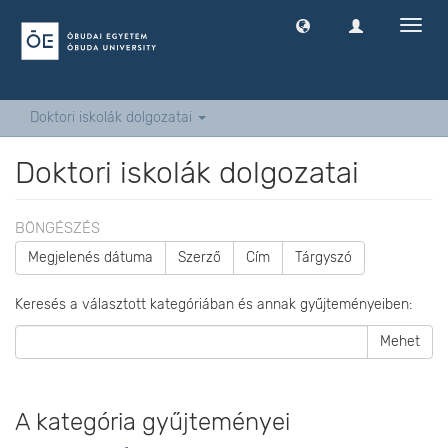
Navig
ki
-
és
bekap
Doktori iskolák dolgozatai
Doktori iskolák dolgozatai
BÖNGÉSZÉS
Megjelenés dátuma
Szerző
Cím
Tárgyszó
Keresés a választott kategóriában és annak gyűjteményeiben:
Mehet
A kategória gyűjteményei