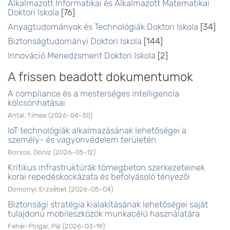
Alkalmazott Informatikai és Alkalmazott Matematikai
Doktori Iskola
[76]
Anyagtudományok és Technológiák Doktori Iskola
[34]
Biztonságtudományi Doktori Iskola
[144]
Innováció Menedzsment Doktori Iskola
[2]
A frissen beadott dokumentumok
A compliance és a mesterséges intelligencia
kölcsönhatásai
Antal, Tímea
(
2026-04-30
)
IoT technológiák alkalmazásának lehetőségei a
személy- és vagyonvédelem területén
Borsos, Döníz
(
2026-05-12
)
Kritikus infrastruktúrák tömegbeton szerkezeteinek
korai repedéskockázata és befolyásoló tényezői
Domonyi, Erzsébet
(
2026-05-04
)
Biztonsági stratégia kialakításának lehetőségei saját
tulajdonú mobileszközök munkacélú használatára
Fehér-Polgár, Pál
(
2026-03-19
)