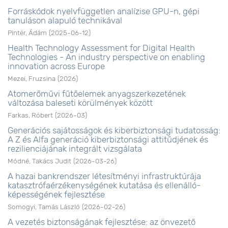
Forráskódok nyelvfüggetlen analízise GPU-n, gépi
tanuláson alapuló technikával
Pintér, Ádám
(
2025-06-12
)
Health Technology Assessment for Digital Health
Technologies - An industry perspective on enabling
innovation across Europe
Mezei, Fruzsina
(
2026
)
Atomerőművi fűtőelemek anyagszerkezetének
változása baleseti körülmények között
Farkas, Róbert
(
2026-03
)
Generációs sajátosságok és kiberbiztonsági tudatosság:
A Z és Alfa generáció kiberbiztonsági attitűdjének és
rezilienciájának integrált vizsgálata
Módné, Takács Judit
(
2026-03-26
)
A hazai bankrendszer létesítményi infrastruktúrája
katasztrófaérzékenységének kutatása és ellenálló-
képességének fejlesztése
Somogyi, Tamás László
(
2026-02-26
)
A vezetés biztonságának fejlesztése: az önvezető