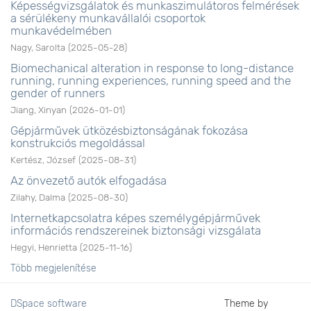
Képességvizsgálatok és munkaszimulátoros felmérések
a sérülékeny munkavállalói csoportok
munkavédelmében
Nagy, Sarolta
(
2025-05-28
)
Biomechanical alteration in response to long-distance
running, running experiences, running speed and the
gender of runners
Jiang, Xinyan
(
2026-01-01
)
Gépjárművek ütközésbiztonságának fokozása
konstrukciós megoldással
Kertész, József
(
2025-08-31
)
Az önvezető autók elfogadása
Zilahy, Dalma
(
2025-08-30
)
Internetkapcsolatra képes személygépjárművek
információs rendszereinek biztonsági vizsgálata
Hegyi, Henrietta
(
2025-11-16
)
Több megjelenítése
DSpace software
Theme by