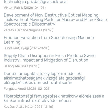
technológia gazdasági aspektusa
Viktor, Patrik
(
2026-04-06
)
Development of Non-Destructive Optical Mapping
Tools without Moving Parts for Macro- and Micro-Scale
Spectroscopic Ellipsometry
Zereay, Berhane Nugusse
(
2026
)
Emotion Extraction from Speech using Machine
Learning
Suryakant, Tyagi
(
2025-11-20
)
Supply Chain Disruption in Fresh Produce Swine
Industry: Impact and Mitigation of Disruption
Salling, Melissza
(
2025
)
Döntéstámogatás: fuzzy logikai modellek
alkalmazhatóságának vizsgálata gazdasági
előrejelzések és döntéshozatal során
Forgács, Anett
(
2026-02-02
)
Kiberbiztonsági fenyegetések hatékony előrejelzése a
kritikus infrastruktúrák védelmében
Kovács, Attila Máté
(
2025-12-16
)