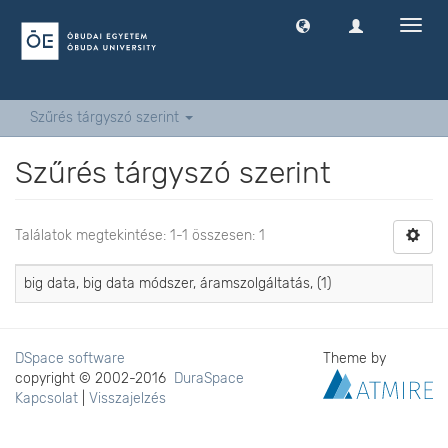
Navig
ki
-
és
bekap
Szűrés tárgyszó szerint
Szűrés tárgyszó szerint
Találatok megtekintése: 1-1 összesen: 1
big data, big data módszer, áramszolgáltatás, (1)
DSpace software
Theme by
copyright © 2002-2016
DuraSpace
Kapcsolat
|
Visszajelzés