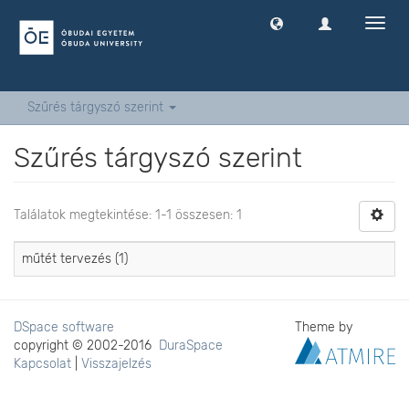
Navig
ki
-
és
bekap
Szűrés tárgyszó szerint
Szűrés tárgyszó szerint
Találatok megtekintése: 1-1 összesen: 1
műtét tervezés (1)
DSpace software
Theme by
copyright © 2002-2016
DuraSpace
Kapcsolat
|
Visszajelzés