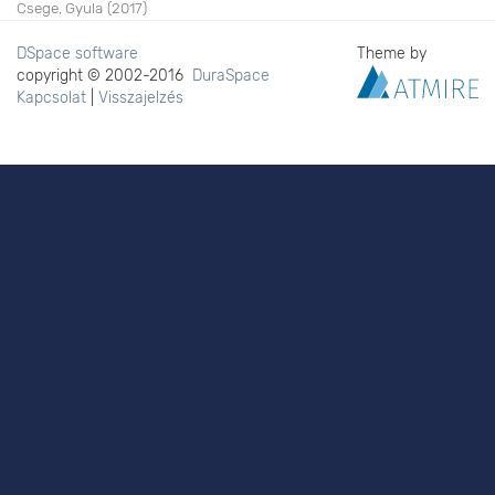
Csege, Gyula
(
2017
)
DSpace software
Theme by
copyright © 2002-2016
DuraSpace
Kapcsolat
|
Visszajelzés