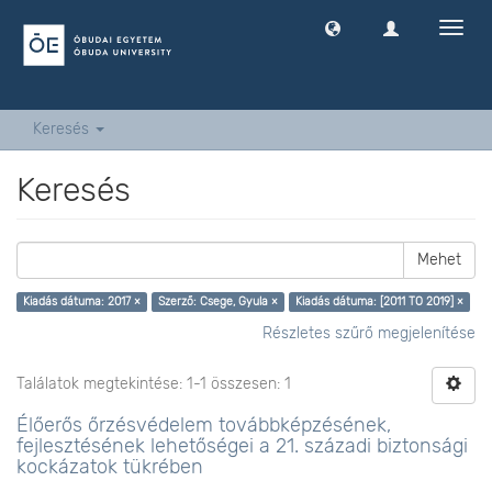
Navig
ki
-
és
bekap
Keresés
Keresés
Mehet
Kiadás dátuma: 2017 ×
Szerző: Csege, Gyula ×
Kiadás dátuma: [2011 TO 2019] ×
Részletes szűrő megjelenítése
Találatok megtekintése: 1-1 összesen: 1
Élőerős őrzésvédelem továbbképzésének,
fejlesztésének lehetőségei a 21. századi biztonsági
kockázatok tükrében