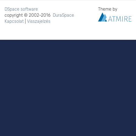
DSpace software
Theme by
copyright © 2002-2016
DuraSpace
Kapcsolat
|
Visszajelzés