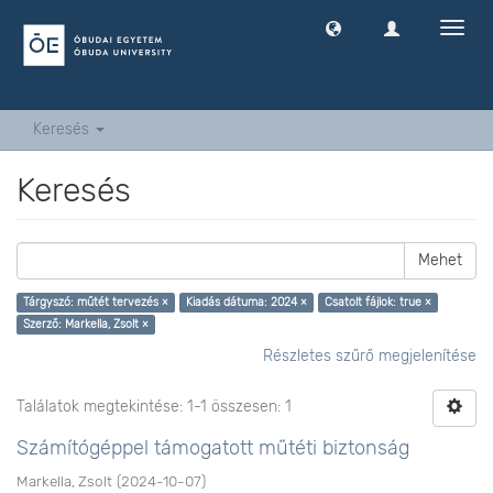
Navig
ki
-
és
bekap
Keresés
Keresés
Mehet
Tárgyszó: műtét tervezés ×
Kiadás dátuma: 2024 ×
Csatolt fájlok: true ×
Szerző: Markella, Zsolt ×
Részletes szűrő megjelenítése
Találatok megtekintése: 1-1 összesen: 1
Számítógéppel támogatott műtéti biztonság
Markella, Zsolt
(
2024-10-07
)