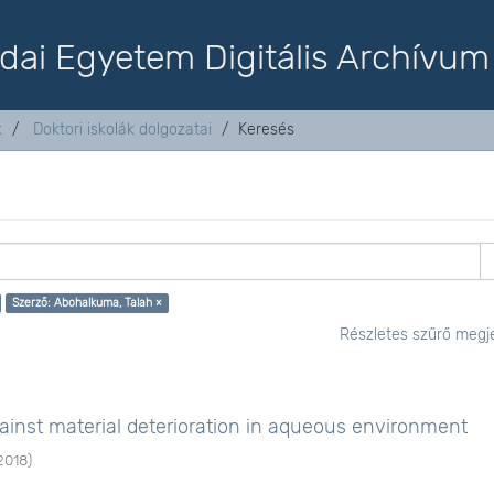
dai Egyetem Digitális Archívum
k
Doktori iskolák dolgozatai
Keresés
Szerző: Abohalkuma, Talah ×
Részletes szűrő megje
ainst material deterioration in aqueous environment
2018
)