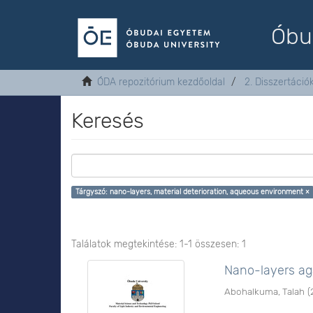
Óbu
ÓDA repozitórium kezdőoldal
2. Disszertáció
Keresés
Tárgyszó: nano-layers, material deterioration, aqueous environment ×
Találatok megtekintése: 1-1 összesen: 1
Nano-layers ag
Abohalkuma, Talah
(