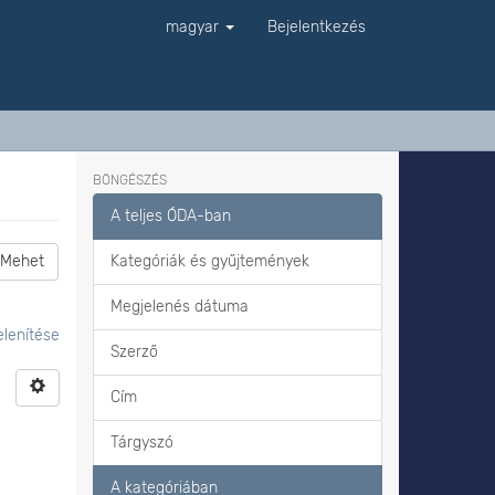
magyar
Bejelentkezés
BÖNGÉSZÉS
A teljes ÓDA-ban
Mehet
Kategóriák és gyűjtemények
Megjelenés dátuma
lenítése
Szerző
Cím
Tárgyszó
A kategóriában