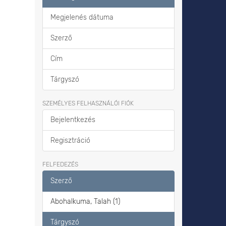
Megjelenés dátuma
Szerző
Cím
Tárgyszó
SZEMÉLYES FELHASZNÁLÓI FIÓK
Bejelentkezés
Regisztráció
FELFEDEZÉS
Szerző
Abohalkuma, Talah (1)
Tárgyszó