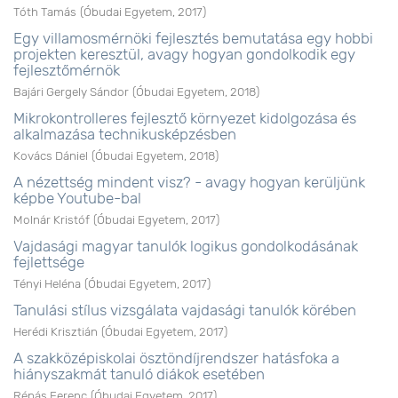
Tóth Tamás
(
Óbudai Egyetem
,
2017
)
Egy villamosmérnöki fejlesztés bemutatása egy hobbi
projekten keresztül, avagy hogyan gondolkodik egy
fejlesztőmérnök
Bajári Gergely Sándor
(
Óbudai Egyetem
,
2018
)
Mikrokontrolleres fejlesztő környezet kidolgozása és
alkalmazása technikusképzésben
Kovács Dániel
(
Óbudai Egyetem
,
2018
)
A nézettség mindent visz? - avagy hogyan kerüljünk
képbe Youtube-bal
Molnár Kristóf
(
Óbudai Egyetem
,
2017
)
Vajdasági magyar tanulók logikus gondolkodásának
fejlettsége
Tényi Heléna
(
Óbudai Egyetem
,
2017
)
Tanulási stílus vizsgálata vajdasági tanulók körében
Herédi Krisztián
(
Óbudai Egyetem
,
2017
)
A szakközépiskolai ösztöndíjrendszer hatásfoka a
hiányszakmát tanuló diákok esetében
Répás Ferenc
(
Óbudai Egyetem
,
2017
)