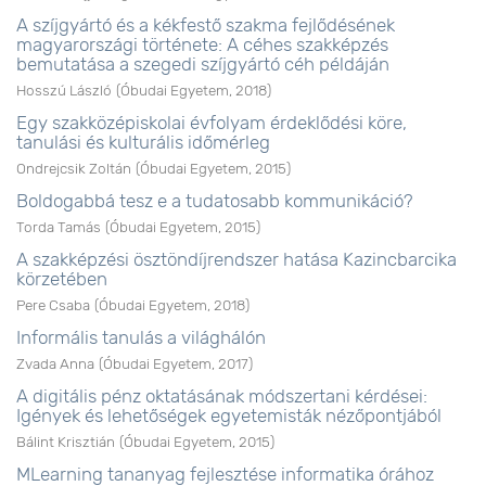
A szíjgyártó és a kékfestő szakma fejlődésének
magyarországi története: A céhes szakképzés
bemutatása a szegedi szíjgyártó céh példáján
Hosszú László
(
Óbudai Egyetem
,
2018
)
Egy szakközépiskolai évfolyam érdeklődési köre,
tanulási és kulturális időmérleg
Ondrejcsik Zoltán
(
Óbudai Egyetem
,
2015
)
Boldogabbá tesz e a tudatosabb kommunikáció?
Torda Tamás
(
Óbudai Egyetem
,
2015
)
A szakképzési ösztöndíjrendszer hatása Kazincbarcika
körzetében
Pere Csaba
(
Óbudai Egyetem
,
2018
)
Informális tanulás a világhálón
Zvada Anna
(
Óbudai Egyetem
,
2017
)
A digitális pénz oktatásának módszertani kérdései:
Igények és lehetőségek egyetemisták nézőpontjából
Bálint Krisztián
(
Óbudai Egyetem
,
2015
)
MLearning tananyag fejlesztése informatika órához