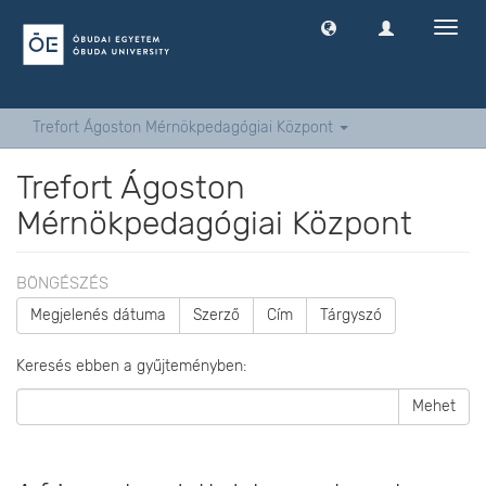
Navig
ki
-
és
bekap
Trefort Ágoston Mérnökpedagógiai Központ
Trefort Ágoston
Mérnökpedagógiai Központ
BÖNGÉSZÉS
Megjelenés dátuma
Szerző
Cím
Tárgyszó
Keresés ebben a gyűjteményben:
Mehet