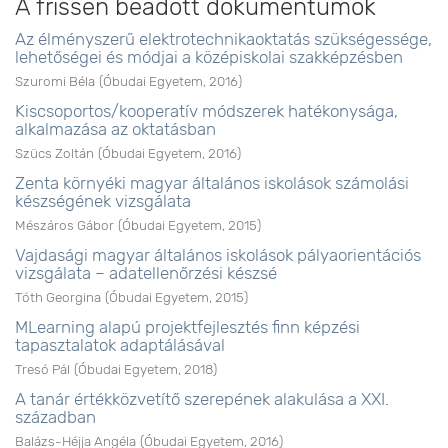
A frissen beadott dokumentumok
Az élményszerű elektrotechnikaoktatás szükségessége,
lehetőségei és módjai a középiskolai szakképzésben
Szuromi Béla
(
Óbudai Egyetem
,
2016
)
Kiscsoportos/kooperatív módszerek hatékonysága,
alkalmazása az oktatásban
Szücs Zoltán
(
Óbudai Egyetem
,
2016
)
Zenta környéki magyar általános iskolások számolási
készségének vizsgálata
Mészáros Gábor
(
Óbudai Egyetem
,
2015
)
Vajdasági magyar általános iskolások pályaorientációs
vizsgálata – adatellenőrzési készsé
Tóth Georgina
(
Óbudai Egyetem
,
2015
)
MLearning alapú projektfejlesztés finn képzési
tapasztalatok adaptálásával
Tresó Pál
(
Óbudai Egyetem
,
2018
)
A tanár értékközvetítő szerepének alakulása a XXI.
században
Balázs-Héjja Angéla
(
Óbudai Egyetem
,
2016
)