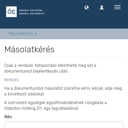
Navig
ki
-
és
bekap
Másolatkérés
Másolatkérés
Csak a rendszer felhasználói tekinthetik meg ezt a
dokumentumot bejelentkezés után.
Belépés
Ha a dokumentumból másolatot szeretne kérni, kérjük, adja meg
a következő adatokat
A szervezeti egységek együttmüködésének vizsgálata a
Videoton Holding Zrt. egy tagvállalatánál
Név: